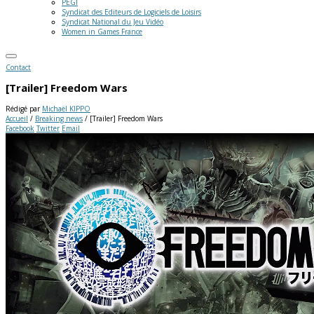
PEGI
Syndicat des Editeurs de Logiciels de Loisirs
Syndicat National du Jeu Vidéo
Women in Games France
Contact
[Trailer] Freedom Wars
Rédigé par
Michaël KIPPO
Accueil
/
Breaking news
/
[Trailer] Freedom Wars
Facebook
Twitter
Email