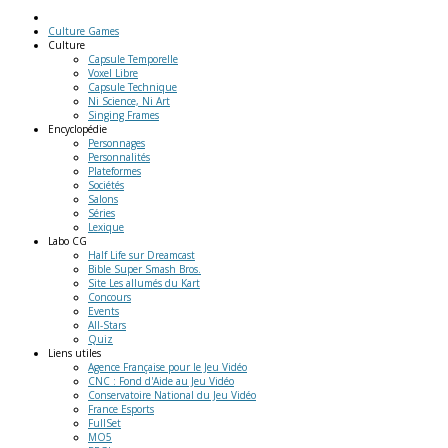
Culture Games
Culture
Capsule Temporelle
Voxel Libre
Capsule Technique
Ni Science, Ni Art
Singing Frames
Encyclopédie
Personnages
Personnalités
Plateformes
Sociétés
Salons
Séries
Lexique
Labo
CG
Half Life sur Dreamcast
Bible Super Smash Bros.
Site Les allumés du Kart
Concours
Events
All-Stars
Quiz
Liens
utiles
Agence Française pour le Jeu Vidéo
CNC : Fond d'Aide au Jeu Vidéo
Conservatoire National du Jeu Vidéo
France Esports
FullSet
MO5