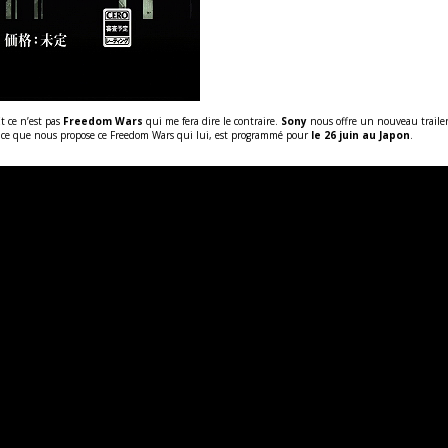
t ce n’est pas
Freedom Wars
qui me fera dire le contraire.
Sony
nous offre un nouveau trailer
de ce que nous propose ce Freedom Wars qui lui, est programmé pour
le 26 juin au Japon
.