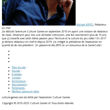
Michaël KIPPO
, Rédacteur
en chef
J'ai débuté l'aventure Culture Games en septembre 2010 en ayant une mission de rédacteur
de news. Devenant pour moi une véritable institution, cela fait maintenant plus de 10 ans
que j'y travaille avec cette même passion pour l'écriture et la culture du jeu vidéo ! En 2017
je deviens rédacteur en chef et depuis 2019, j'ai intégré la présidence de l'association en
qualité de de vice-président. Un passionné des JRPG et un amoureux de la GameCube !
Plan du site
-
Equipe
-
A propos
-
Contact
-
Annonceurs
-
Recrutement
-
Partenaires
-
Meilleur casino en ligne
culture-games.com est édité par l'association Culture Games
Copyright © 2010-2025 Culture Games v5 Tous droits réservés.