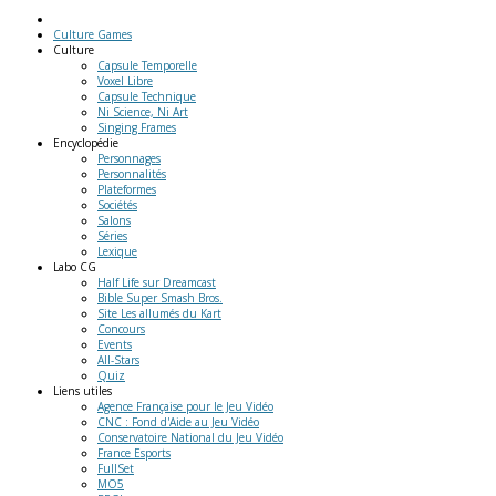
Culture Games
Culture
Capsule Temporelle
Voxel Libre
Capsule Technique
Ni Science, Ni Art
Singing Frames
Encyclopédie
Personnages
Personnalités
Plateformes
Sociétés
Salons
Séries
Lexique
Labo
CG
Half Life sur Dreamcast
Bible Super Smash Bros.
Site Les allumés du Kart
Concours
Events
All-Stars
Quiz
Liens
utiles
Agence Française pour le Jeu Vidéo
CNC : Fond d'Aide au Jeu Vidéo
Conservatoire National du Jeu Vidéo
France Esports
FullSet
MO5