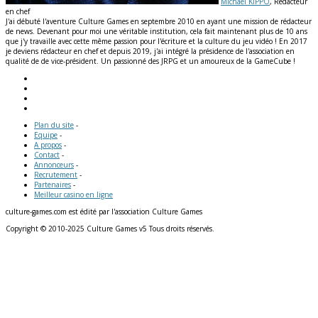
Michaël KIPPO
, Rédacteur
en chef
J'ai débuté l'aventure Culture Games en septembre 2010 en ayant une mission de rédacteur
de news. Devenant pour moi une véritable institution, cela fait maintenant plus de 10 ans
que j'y travaille avec cette même passion pour l'écriture et la culture du jeu vidéo ! En 2017
je deviens rédacteur en chef et depuis 2019, j'ai intégré la présidence de l'association en
qualité de de vice-président. Un passionné des JRPG et un amoureux de la GameCube !
Plan du site
-
Equipe
-
A propos
-
Contact
-
Annonceurs
-
Recrutement
-
Partenaires
-
Meilleur casino en ligne
culture-games.com est édité par l'association Culture Games
Copyright © 2010-2025 Culture Games v5 Tous droits réservés.