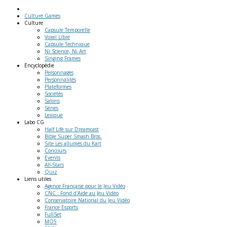
Culture Games
Culture
Capsule Temporelle
Voxel Libre
Capsule Technique
Ni Science, Ni Art
Singing Frames
Encyclopédie
Personnages
Personnalités
Plateformes
Sociétés
Salons
Séries
Lexique
Labo
CG
Half Life sur Dreamcast
Bible Super Smash Bros.
Site Les allumés du Kart
Concours
Events
All-Stars
Quiz
Liens
utiles
Agence Française pour le Jeu Vidéo
CNC : Fond d'Aide au Jeu Vidéo
Conservatoire National du Jeu Vidéo
France Esports
FullSet
MO5