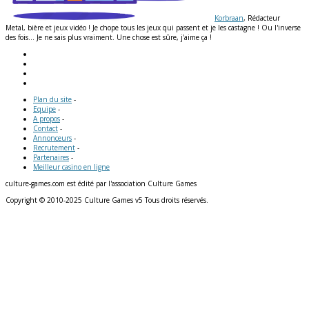
Korbraan
, Rédacteur
Metal, bière et jeux vidéo ! Je chope tous les jeux qui passent et je les castagne ! Ou l'inverse
des fois... Je ne sais plus vraiment. Une chose est sûre, j'aime ça !
Plan du site
-
Equipe
-
A propos
-
Contact
-
Annonceurs
-
Recrutement
-
Partenaires
-
Meilleur casino en ligne
culture-games.com est édité par l'association Culture Games
Copyright © 2010-2025 Culture Games v5 Tous droits réservés.