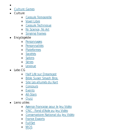
Culture Games
Culture
Capsule Temporelle
Voxel Libre
Capsule Technique
Ni Science, Ni Art
Singing Frames
Encyclopédie
Personnages
Personnalités
Plateformes
Sociétés
Salons
Séries
Lexique
Labo
CG
Half Life sur Dreamcast
Bible Super Smash Bros.
Site Les allumés du Kart
Concours
Events
All-Stars
Quiz
Liens
utiles
Agence Française pour le Jeu Vidéo
CNC : Fond d'Aide au Jeu Vidéo
Conservatoire National du Jeu Vidéo
France Esports
FullSet
MO5