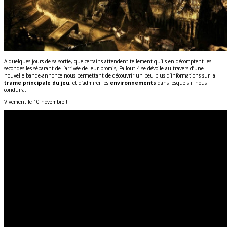
A quelques jours de sa sortie, que certains attendent tellement qu’ils en décomptent les
secondes les séparant de l’arrivée de leur promis, Fallout 4 se dévoile au travers d’une
nouvelle bande-annonce nous permettant de découvrir un peu plus d’informations sur la
trame principale du jeu
, et d’admirer les
environnements
dans lesquels il nous
conduira.
Vivement le 10 novembre !