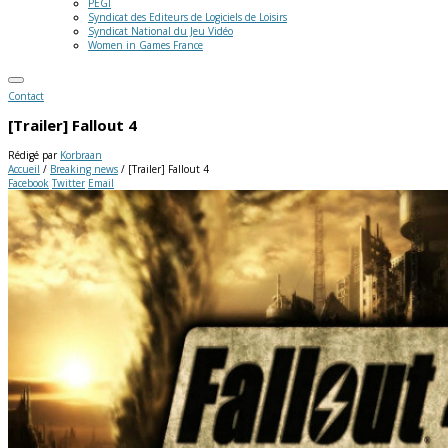
PEGI
Syndicat des Editeurs de Logiciels de Loisirs
Syndicat National du Jeu Vidéo
Women in Games France
Contact
[Trailer] Fallout 4
Rédigé par
Korbraan
Accueil
/
Breaking news
/
[Trailer] Fallout 4
Facebook
Twitter
Email