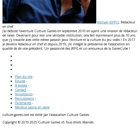
Michaël KIPPO
, Rédacteur
en chef
J'ai débuté l'aventure Culture Games en septembre 2010 en ayant une mission de rédacteur
de news. Devenant pour moi une véritable institution, cela fait maintenant plus de 10 ans
que j'y travaille avec cette même passion pour l'écriture et la culture du jeu vidéo ! En 2017
je deviens rédacteur en chef et depuis 2019, j'ai intégré la présidence de l'association en
qualité de de vice-président. Un passionné des JRPG et un amoureux de la GameCube !
Plan du site
-
Equipe
-
A propos
-
Contact
-
Annonceurs
-
Recrutement
-
Partenaires
-
Meilleur casino en ligne
culture-games.com est édité par l'association Culture Games
Copyright © 2010-2025 Culture Games v5 Tous droits réservés.