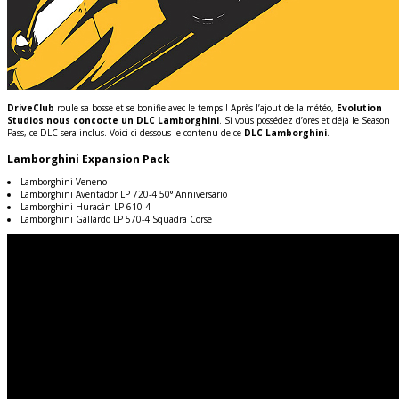
DriveClub
roule sa bosse et se bonifie avec le temps ! Après l’ajout de la météo,
Evolution
Studios nous concocte un DLC Lamborghini
. Si vous possédez d’ores et déjà le Season
Pass, ce DLC sera inclus. Voici ci-dessous le contenu de ce
DLC Lamborghini
.
Lamborghini Expansion Pack
Lamborghini Veneno
Lamborghini Aventador LP 720-4 50° Anniversario
Lamborghini Huracán LP 610-4
Lamborghini Gallardo LP 570-4 Squadra Corse