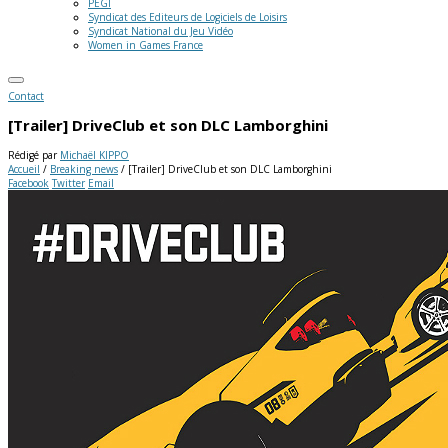
PEGI
Syndicat des Editeurs de Logiciels de Loisirs
Syndicat National du Jeu Vidéo
Women in Games France
Contact
[Trailer] DriveClub et son DLC Lamborghini
Rédigé par
Michaël KIPPO
Accueil
/
Breaking news
/
[Trailer] DriveClub et son DLC Lamborghini
Facebook
Twitter
Email