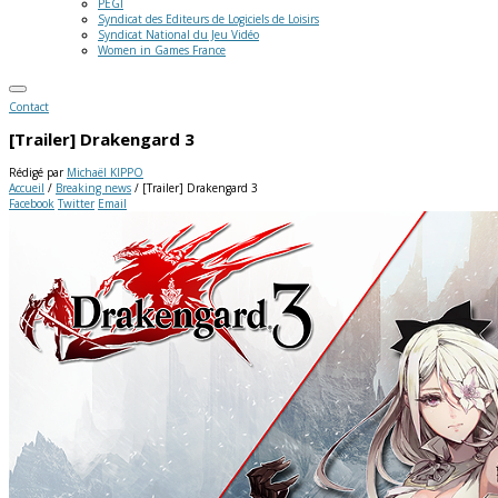
PEGI
Syndicat des Editeurs de Logiciels de Loisirs
Syndicat National du Jeu Vidéo
Women in Games France
Contact
[Trailer] Drakengard 3
Rédigé par
Michaël KIPPO
Accueil
/
Breaking news
/
[Trailer] Drakengard 3
Facebook
Twitter
Email