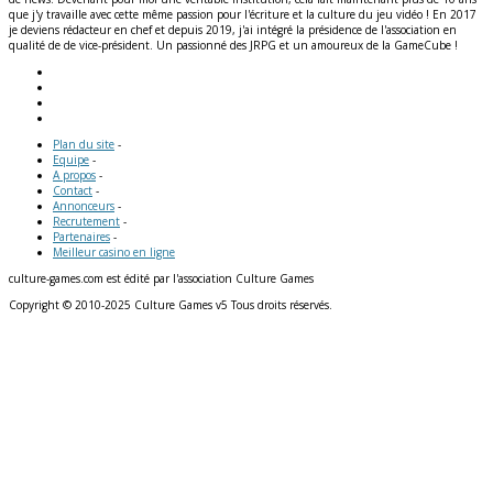
que j'y travaille avec cette même passion pour l'écriture et la culture du jeu vidéo ! En 2017
je deviens rédacteur en chef et depuis 2019, j'ai intégré la présidence de l'association en
qualité de de vice-président. Un passionné des JRPG et un amoureux de la GameCube !
Plan du site
-
Equipe
-
A propos
-
Contact
-
Annonceurs
-
Recrutement
-
Partenaires
-
Meilleur casino en ligne
culture-games.com est édité par l'association Culture Games
Copyright © 2010-2025 Culture Games v5 Tous droits réservés.