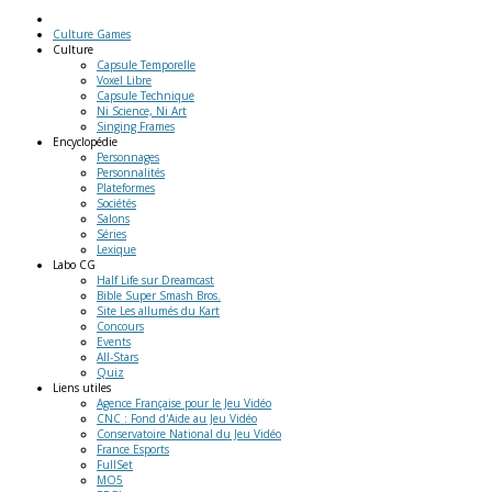
Culture Games
Culture
Capsule Temporelle
Voxel Libre
Capsule Technique
Ni Science, Ni Art
Singing Frames
Encyclopédie
Personnages
Personnalités
Plateformes
Sociétés
Salons
Séries
Lexique
Labo
CG
Half Life sur Dreamcast
Bible Super Smash Bros.
Site Les allumés du Kart
Concours
Events
All-Stars
Quiz
Liens
utiles
Agence Française pour le Jeu Vidéo
CNC : Fond d'Aide au Jeu Vidéo
Conservatoire National du Jeu Vidéo
France Esports
FullSet
MO5