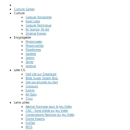
Culture Games
Culture
Capsule Temporelle
Voxel Libre
Capsule Technique
Ni Science, Ni Art
Singing Frames
Encyclopédie
Personnages
Personnalités
Plateformes
Sociétés
Salons
Séries
Lexique
Labo
CG
Half Life sur Dreamcast
Bible Super Smash Bros.
Site Les allumés du Kart
Concours
Events
All-Stars
Quiz
Liens
utiles
Agence Française pour le Jeu Vidéo
CNC : Fond d'Aide au Jeu Vidéo
Conservatoire National du Jeu Vidéo
France Esports
FullSet
MO5