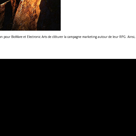
sion pour BioWare et Electronic Arts de clôturer la campagne marketing autour de leur RPG. Ainsi, 