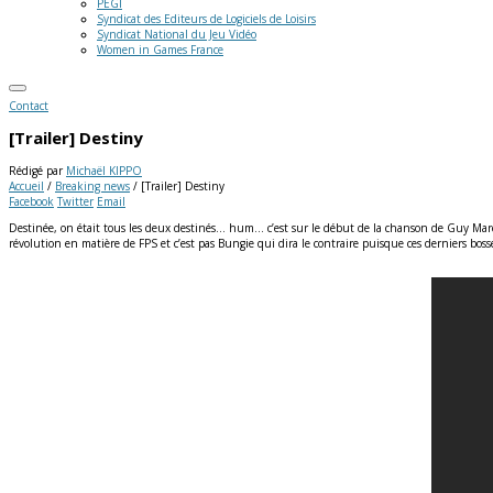
PEGI
Syndicat des Editeurs de Logiciels de Loisirs
Syndicat National du Jeu Vidéo
Women in Games France
Contact
[Trailer] Destiny
Rédigé par
Michaël KIPPO
Accueil
/
Breaking news
/
[Trailer] Destiny
Facebook
Twitter
Email
Destinée, on était tous les deux destinés… hum… c’est sur le début de la chanson de Guy Marc
révolution en matière de FPS et c’est pas Bungie qui dira le contraire puisque ces derniers boss