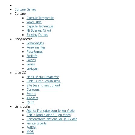
Culture Games
Culture
Capsule Temporelle
Voxel Libre
Capsule Technique
Ni Science, Ni Art
Singing Frames
Encyclopédie
Personnages
Personnalités
Plateformes
Sociétés
Salons
Séries
Lexique
Labo
CG
Half Life sur Dreamcast
Bible Super Smash Bros.
Site Les allumés du Kart
Concours
Events
All-Stars
Quiz
Liens
utiles
Agence Française pour le Jeu Vidéo
CNC : Fond d'Aide au Jeu Vidéo
Conservatoire National du Jeu Vidéo
France Esports
FullSet
MO5