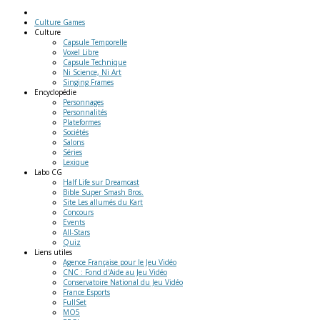
Culture Games
Culture
Capsule Temporelle
Voxel Libre
Capsule Technique
Ni Science, Ni Art
Singing Frames
Encyclopédie
Personnages
Personnalités
Plateformes
Sociétés
Salons
Séries
Lexique
Labo
CG
Half Life sur Dreamcast
Bible Super Smash Bros.
Site Les allumés du Kart
Concours
Events
All-Stars
Quiz
Liens
utiles
Agence Française pour le Jeu Vidéo
CNC : Fond d'Aide au Jeu Vidéo
Conservatoire National du Jeu Vidéo
France Esports
FullSet
MO5