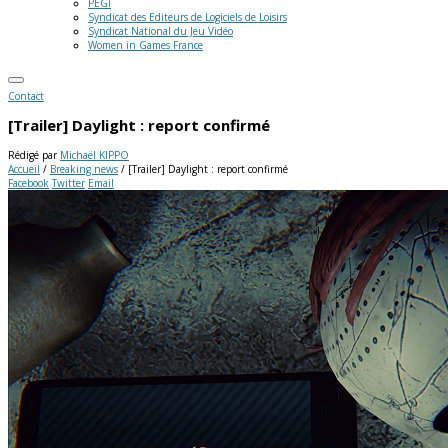
PEGI
Syndicat des Editeurs de Logiciels de Loisirs
Syndicat National du Jeu Vidéo
Women in Games France
Contact
[Trailer] Daylight : report confirmé
Rédigé par
Michaël KIPPO
Accueil
/
Breaking news
/
[Trailer] Daylight : report confirmé
Facebook
Twitter
Email