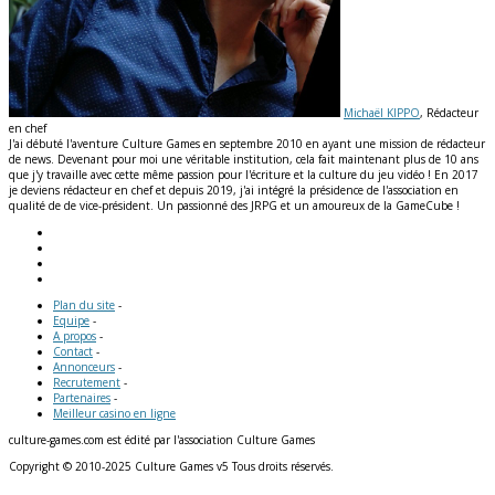
Michaël KIPPO
, Rédacteur
en chef
J'ai débuté l'aventure Culture Games en septembre 2010 en ayant une mission de rédacteur
de news. Devenant pour moi une véritable institution, cela fait maintenant plus de 10 ans
que j'y travaille avec cette même passion pour l'écriture et la culture du jeu vidéo ! En 2017
je deviens rédacteur en chef et depuis 2019, j'ai intégré la présidence de l'association en
qualité de de vice-président. Un passionné des JRPG et un amoureux de la GameCube !
Plan du site
-
Equipe
-
A propos
-
Contact
-
Annonceurs
-
Recrutement
-
Partenaires
-
Meilleur casino en ligne
culture-games.com est édité par l'association Culture Games
Copyright © 2010-2025 Culture Games v5 Tous droits réservés.