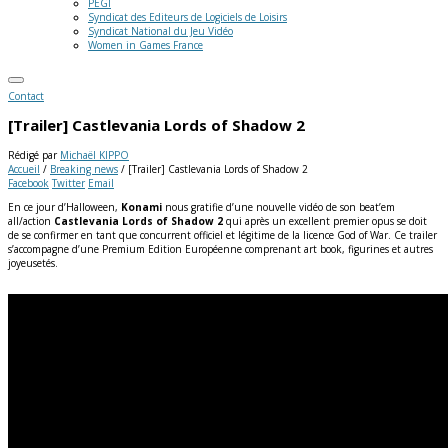
PEGI
Syndicat des Editeurs de Logiciels de Loisirs
Syndicat National du Jeu Vidéo
Women in Games France
Contact
[Trailer] Castlevania Lords of Shadow 2
Rédigé par
Michaël KIPPO
Accueil
/
Breaking news
/
[Trailer] Castlevania Lords of Shadow 2
Facebook
Twitter
Email
En ce jour d’Halloween,
Konami
nous gratifie d’une nouvelle vidéo de son beat’em
all/action
Castlevania Lords of Shadow 2
qui après un excellent premier opus se doit
de se confirmer en tant que concurrent officiel et légitime de la licence God of War. Ce trailer
s’accompagne d’une Premium Edition Européenne comprenant art book, figurines et autres
joyeusetés.