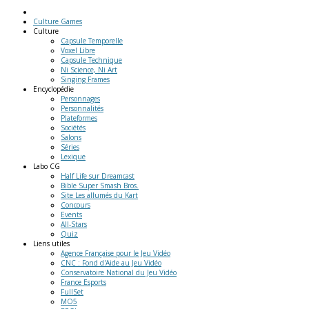
Culture Games
Culture
Capsule Temporelle
Voxel Libre
Capsule Technique
Ni Science, Ni Art
Singing Frames
Encyclopédie
Personnages
Personnalités
Plateformes
Sociétés
Salons
Séries
Lexique
Labo
CG
Half Life sur Dreamcast
Bible Super Smash Bros.
Site Les allumés du Kart
Concours
Events
All-Stars
Quiz
Liens
utiles
Agence Française pour le Jeu Vidéo
CNC : Fond d'Aide au Jeu Vidéo
Conservatoire National du Jeu Vidéo
France Esports
FullSet
MO5