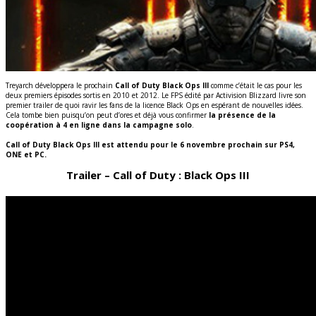
Treyarch développera le prochain
Call of Duty Black Ops III
comme c’était le cas pour les
deux premiers épisodes sortis en 2010 et 2012. Le FPS édité par Activision Blizzard livre son
premier trailer de quoi ravir les fans de la licence Black Ops en espérant de nouvelles idées.
Cela tombe bien puisqu’on peut d’ores et déjà vous confirmer
la présence de la
coopération à 4 en ligne dans la campagne solo
.
Call of Duty Black Ops III est attendu pour le 6 novembre prochain sur PS4,
ONE et PC.
Trailer – Call of Duty : Black Ops III