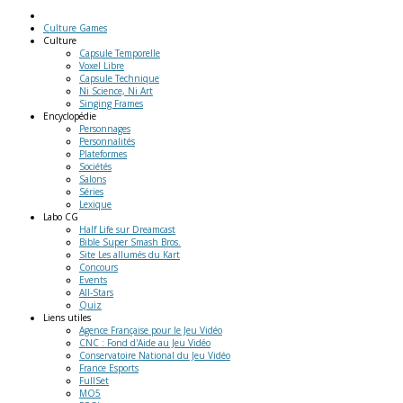
Culture Games
Culture
Capsule Temporelle
Voxel Libre
Capsule Technique
Ni Science, Ni Art
Singing Frames
Encyclopédie
Personnages
Personnalités
Plateformes
Sociétés
Salons
Séries
Lexique
Labo
CG
Half Life sur Dreamcast
Bible Super Smash Bros.
Site Les allumés du Kart
Concours
Events
All-Stars
Quiz
Liens
utiles
Agence Française pour le Jeu Vidéo
CNC : Fond d'Aide au Jeu Vidéo
Conservatoire National du Jeu Vidéo
France Esports
FullSet
MO5