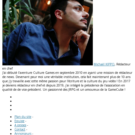
Michaël KIPPO
, Rédacteur
en chef
J'ai débuté l'aventure Culture Games en septembre 2010 en ayant une mission de rédacteur
de news. Devenant pour moi une véritable institution, cela fait maintenant plus de 10 ans
que j'y travaille avec cette même passion pour l'écriture et la culture du jeu vidéo ! En 2017
je deviens rédacteur en chef et depuis 2019, j'ai intégré la présidence de l'association en
qualité de de vice-président. Un passionné des JRPG et un amoureux de la GameCube !
Plan du site
-
Equipe
-
A propos
-
Contact
-
Annonceurs
-