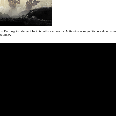
s. Du coup, ils balancent les informations en avance.
Activision
nous gratifie donc d’un nouve
été ATLAS.