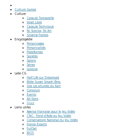
Culture Games
Culture
Capsule Temporelle
Voxel Libre
Capsule Technique
Ni Science, Ni Art
Singing Frames
Encyclopédie
Personnages
Personnalités
Plateformes
Sociétés
Salons
Séries
Lexique
Labo
CG
Half Life sur Dreamcast
Bible Super Smash Bros.
Site Les allumés du Kart
Concours
Events
All-Stars
Quiz
Liens
utiles
Agence Française pour le Jeu Vidéo
CNC : Fond d'Aide au Jeu Vidéo
Conservatoire National du Jeu Vidéo
France Esports
FullSet
MO5