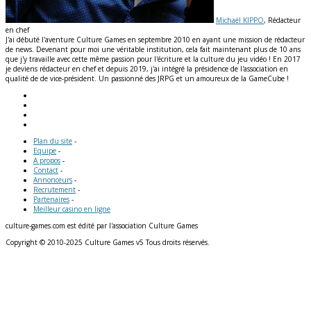
Michaël KIPPO
, Rédacteur
en chef
J'ai débuté l'aventure Culture Games en septembre 2010 en ayant une mission de rédacteur
de news. Devenant pour moi une véritable institution, cela fait maintenant plus de 10 ans
que j'y travaille avec cette même passion pour l'écriture et la culture du jeu vidéo ! En 2017
je deviens rédacteur en chef et depuis 2019, j'ai intégré la présidence de l'association en
qualité de de vice-président. Un passionné des JRPG et un amoureux de la GameCube !
Plan du site
-
Equipe
-
A propos
-
Contact
-
Annonceurs
-
Recrutement
-
Partenaires
-
Meilleur casino en ligne
culture-games.com est édité par l'association Culture Games
Copyright © 2010-2025 Culture Games v5 Tous droits réservés.