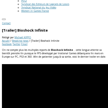
PEGI
Syndicat des Editeurs de Logiciels de Loisirs
Syndicat National du Jeu Vidéo
Women in Games France
Contact
[Trailer] Bioshock Infinite
Rédigé par
Michaël KIPPO
Accueil
/
Breaking news
/
[Trailer] Bioshock Infinite
Facebook
Twitter
Email
On ne compte plus les multiples reports de
Bioshock Infinite
… cette longue attente va
bientôt prendre fin puisque le FPS développé par Irrational Games débarquera fin mars en
Europe sur PC, PS3 et 360. Afin de patienter jusqu’à sa sortie, voici le dernier trailer en date.