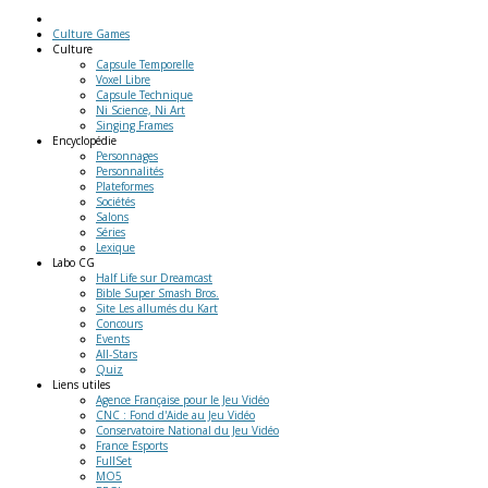
Culture Games
Culture
Capsule Temporelle
Voxel Libre
Capsule Technique
Ni Science, Ni Art
Singing Frames
Encyclopédie
Personnages
Personnalités
Plateformes
Sociétés
Salons
Séries
Lexique
Labo
CG
Half Life sur Dreamcast
Bible Super Smash Bros.
Site Les allumés du Kart
Concours
Events
All-Stars
Quiz
Liens
utiles
Agence Française pour le Jeu Vidéo
CNC : Fond d'Aide au Jeu Vidéo
Conservatoire National du Jeu Vidéo
France Esports
FullSet
MO5