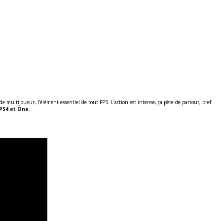
de multijoueur, l’élément essentiel de tout FPS. L’action est intense, ça pète de partout, bref
 PS4 et One
.