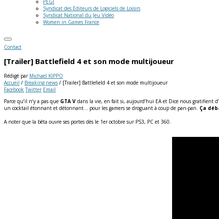
PEGI
Syndicat des Editeurs de Logiciels de Loisirs
Syndicat National du Jeu Vidéo
Women in Games France
Contact
[Trailer] Battlefield 4 et son mode multijoueur
Rédigé par
Michaël KIPPO
Accueil
/
Breaking news
/
[Trailer] Battlefield 4 et son mode multijoueur
Facebook
Twitter
Email
Parce qu’il n’y a pas que
GTA V
dans la vie, en fait si, aujourd’hui EA et Dice nous gratifient 
un cocktail étonnant et détonnant… pour les gamers se droguant à coup de pan-pan.
Ça déba
A noter que la bêta ouvre ses portes dès le 1er octobre sur PS3, PC et 360.