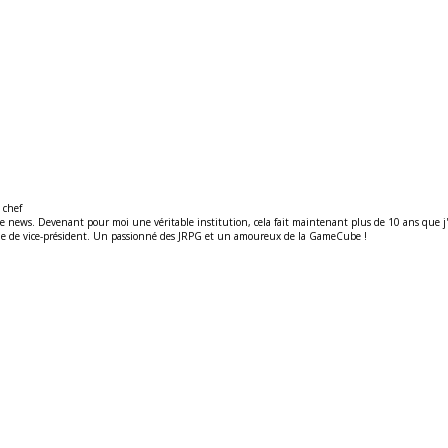
 chef
ews. Devenant pour moi une véritable institution, cela fait maintenant plus de 10 ans que j'y t
ité de de vice-président. Un passionné des JRPG et un amoureux de la GameCube !