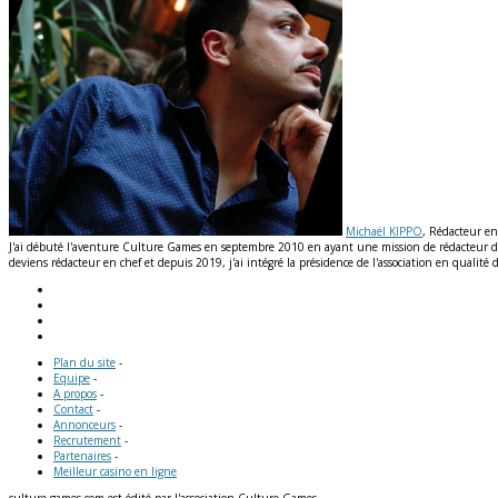
Michaël KIPPO
, Rédacteur en
J'ai débuté l'aventure Culture Games en septembre 2010 en ayant une mission de rédacteur de n
deviens rédacteur en chef et depuis 2019, j'ai intégré la présidence de l'association en qual
Plan du site
-
Equipe
-
A propos
-
Contact
-
Annonceurs
-
Recrutement
-
Partenaires
-
Meilleur casino en ligne
culture-games.com est édité par l'association Culture Games