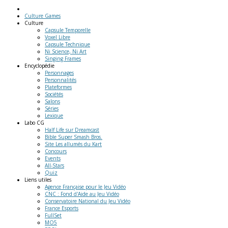
Culture Games
Culture
Capsule Temporelle
Voxel Libre
Capsule Technique
Ni Science, Ni Art
Singing Frames
Encyclopédie
Personnages
Personnalités
Plateformes
Sociétés
Salons
Séries
Lexique
Labo
CG
Half Life sur Dreamcast
Bible Super Smash Bros.
Site Les allumés du Kart
Concours
Events
All-Stars
Quiz
Liens
utiles
Agence Française pour le Jeu Vidéo
CNC : Fond d'Aide au Jeu Vidéo
Conservatoire National du Jeu Vidéo
France Esports
FullSet
MO5