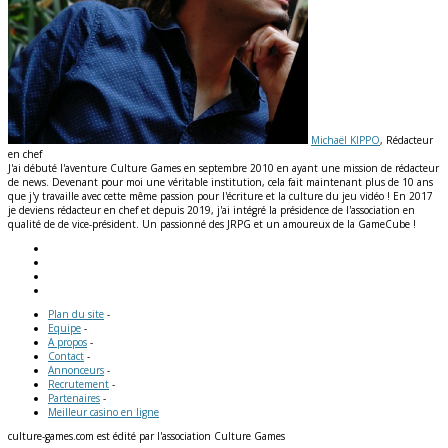
Michaël KIPPO
, Rédacteur
en chef
J'ai débuté l'aventure Culture Games en septembre 2010 en ayant une mission de rédacteur
de news. Devenant pour moi une véritable institution, cela fait maintenant plus de 10 ans
que j'y travaille avec cette même passion pour l'écriture et la culture du jeu vidéo ! En 2017
je deviens rédacteur en chef et depuis 2019, j'ai intégré la présidence de l'association en
qualité de de vice-président. Un passionné des JRPG et un amoureux de la GameCube !
Plan du site
-
Equipe
-
A propos
-
Contact
-
Annonceurs
-
Recrutement
-
Partenaires
-
Meilleur casino en ligne
culture-games.com est édité par l'association Culture Games