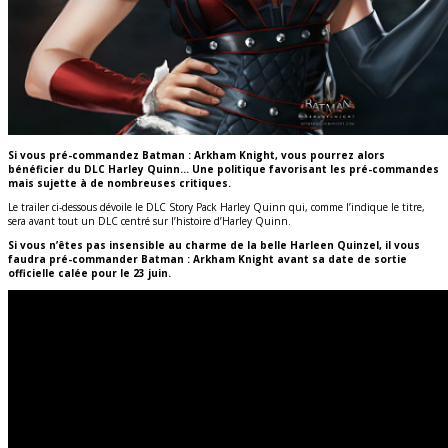
Si vous pré-commandez Batman : Arkham Knight, vous pourrez alors
bénéficier du DLC Harley Quinn… Une politique favorisant les pré-commandes
mais sujette à de nombreuses critiques.
Le trailer ci-dessous dévoile le DLC Story Pack Harley Quinn qui, comme l’indique le titre,
sera avant tout un DLC centré sur l’histoire d’Harley Quinn.
Si vous n’êtes pas insensible au charme de la belle Harleen Quinzel, il vous
faudra pré-commander Batman : Arkham Knight avant sa date de sortie
officielle calée pour le 23 juin.