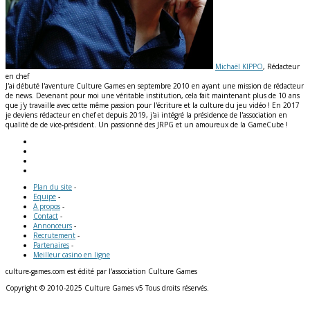
Michaël KIPPO
, Rédacteur
en chef
J'ai débuté l'aventure Culture Games en septembre 2010 en ayant une mission de rédacteur
de news. Devenant pour moi une véritable institution, cela fait maintenant plus de 10 ans
que j'y travaille avec cette même passion pour l'écriture et la culture du jeu vidéo ! En 2017
je deviens rédacteur en chef et depuis 2019, j'ai intégré la présidence de l'association en
qualité de de vice-président. Un passionné des JRPG et un amoureux de la GameCube !
Plan du site
-
Equipe
-
A propos
-
Contact
-
Annonceurs
-
Recrutement
-
Partenaires
-
Meilleur casino en ligne
culture-games.com est édité par l'association Culture Games
Copyright © 2010-2025 Culture Games v5 Tous droits réservés.