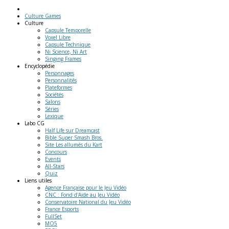
Culture Games
Culture
Capsule Temporelle
Voxel Libre
Capsule Technique
Ni Science, Ni Art
Singing Frames
Encyclopédie
Personnages
Personnalités
Plateformes
Sociétés
Salons
Séries
Lexique
Labo
CG
Half Life sur Dreamcast
Bible Super Smash Bros.
Site Les allumés du Kart
Concours
Events
All-Stars
Quiz
Liens
utiles
Agence Française pour le Jeu Vidéo
CNC : Fond d'Aide au Jeu Vidéo
Conservatoire National du Jeu Vidéo
France Esports
FullSet
MO5