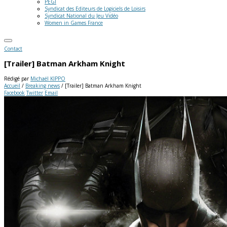
PEGI
Syndicat des Editeurs de Logiciels de Loisirs
Syndicat National du Jeu Vidéo
Women in Games France
Contact
[Trailer] Batman Arkham Knight
Rédigé par
Michaël KIPPO
Accueil
/
Breaking news
/
[Trailer] Batman Arkham Knight
Facebook
Twitter
Email