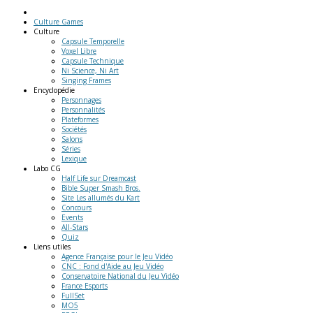
Culture Games
Culture
Capsule Temporelle
Voxel Libre
Capsule Technique
Ni Science, Ni Art
Singing Frames
Encyclopédie
Personnages
Personnalités
Plateformes
Sociétés
Salons
Séries
Lexique
Labo
CG
Half Life sur Dreamcast
Bible Super Smash Bros.
Site Les allumés du Kart
Concours
Events
All-Stars
Quiz
Liens
utiles
Agence Française pour le Jeu Vidéo
CNC : Fond d'Aide au Jeu Vidéo
Conservatoire National du Jeu Vidéo
France Esports
FullSet
MO5