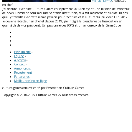
Michaël KIPPO
, Rédacteur
en chef
J'ai débuté l'aventure Culture Games en septembre 2010 en ayant une mission de rédacteur
de news. Devenant pour moi une véritable institution, cela fait maintenant plus de 10 ans
que j'y travaille avec cette même passion pour l'écriture et la culture du jeu vidéo ! En 2017
je deviens rédacteur en chef et depuis 2019, j'ai intégré la présidence de l'association en
qualité de de vice-président. Un passionné des JRPG et un amoureux de la GameCube !
Plan du site
-
Equipe
-
A propos
-
Contact
-
Annonceurs
-
Recrutement
-
Partenaires
-
Meilleur casino en ligne
culture-games.com est édité par l'association Culture Games
Copyright © 2010-2025 Culture Games v5 Tous droits réservés.