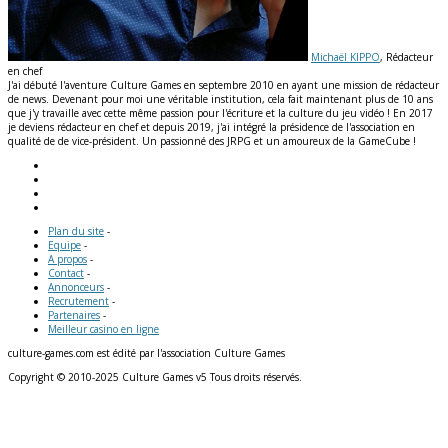
Michaël KIPPO
, Rédacteur
en chef
J'ai débuté l'aventure Culture Games en septembre 2010 en ayant une mission de rédacteur
de news. Devenant pour moi une véritable institution, cela fait maintenant plus de 10 ans
que j'y travaille avec cette même passion pour l'écriture et la culture du jeu vidéo ! En 2017
je deviens rédacteur en chef et depuis 2019, j'ai intégré la présidence de l'association en
qualité de de vice-président. Un passionné des JRPG et un amoureux de la GameCube !
Plan du site
-
Equipe
-
A propos
-
Contact
-
Annonceurs
-
Recrutement
-
Partenaires
-
Meilleur casino en ligne
culture-games.com est édité par l'association Culture Games
Copyright © 2010-2025 Culture Games v5 Tous droits réservés.