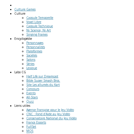
Culture Games
Culture
Capsule Temporelle
Voxel Libre
Capsule Technique
Ni Science, Ni Art
Singing Frames
Encyclopédie
Personnages
Personnalités
Plateformes
Sociétés
Salons
Séries
Lexique
Labo
CG
Half Life sur Dreamcast
Bible Super Smash Bros.
Site Les allumés du Kart
Concours
Events
All-Stars
Quiz
Liens
utiles
Agence Française pour le Jeu Vidéo
CNC : Fond d'Aide au Jeu Vidéo
Conservatoire National du Jeu Vidéo
France Esports
FullSet
MO5