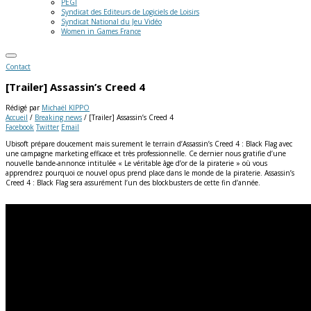
PEGI
Syndicat des Editeurs de Logiciels de Loisirs
Syndicat National du Jeu Vidéo
Women in Games France
Contact
[Trailer] Assassin’s Creed 4
Rédigé par
Michaël KIPPO
Accueil
/
Breaking news
/
[Trailer] Assassin’s Creed 4
Facebook
Twitter
Email
Ubisoft prépare doucement mais surement le terrain d’Assassin’s Creed 4 : Black Flag avec
une campagne marketing efficace et très professionnelle. Ce dernier nous gratifie d’une
nouvelle bande-annonce intitulée « Le véritable âge d’or de la piraterie » où vous
apprendrez pourquoi ce nouvel opus prend place dans le monde de la piraterie. Assassin’s
Creed 4 : Black Flag sera assurément l’un des blockbusters de cette fin d’année.