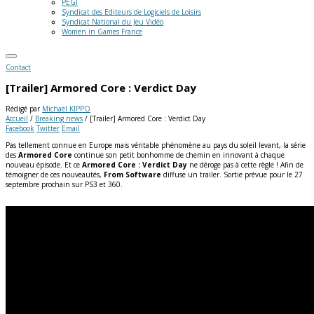
PEGI
Syndicat des Editeurs de Logiciels de Loisirs
Syndicat National du Jeu Vidéo
Women in Games France
Contact
[Trailer] Armored Core : Verdict Day
Rédigé par
Michaël KIPPO
Accueil
/
Breaking news
/
[Trailer] Armored Core : Verdict Day
Facebook
Twitter
Email
Pas tellement connue en Europe mais véritable phénomène au pays du soleil levant, la série
des
Armored Core
continue son petit bonhomme de chemin en innovant à chaque
nouveau épisode. Et ce
Armored Core : Verdict Day
ne déroge pas à cette règle ! Afin de
témoigner de ces nouveautés,
From Software
diffuse un trailer. Sortie prévue pour le 27
septembre prochain sur PS3 et 360.