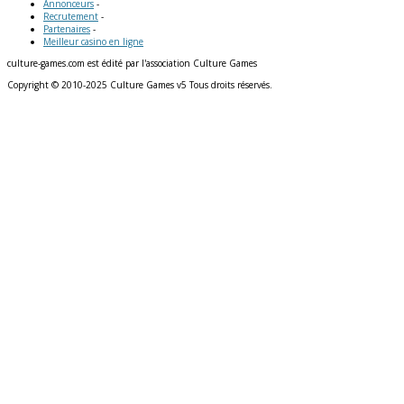
Annonceurs
-
Recrutement
-
Partenaires
-
Meilleur casino en ligne
culture-games.com est édité par l'association Culture Games
Copyright © 2010-2025 Culture Games v5 Tous droits réservés.