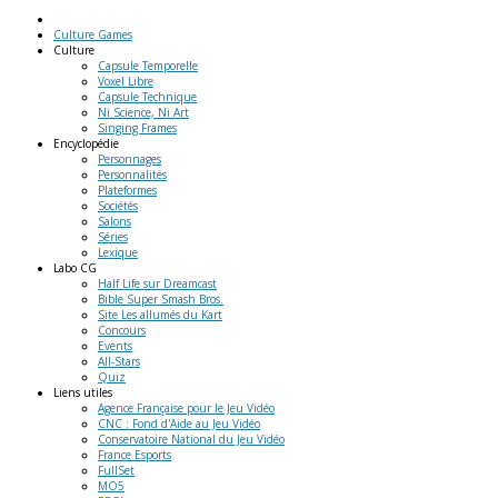
Culture Games
Culture
Capsule Temporelle
Voxel Libre
Capsule Technique
Ni Science, Ni Art
Singing Frames
Encyclopédie
Personnages
Personnalités
Plateformes
Sociétés
Salons
Séries
Lexique
Labo
CG
Half Life sur Dreamcast
Bible Super Smash Bros.
Site Les allumés du Kart
Concours
Events
All-Stars
Quiz
Liens
utiles
Agence Française pour le Jeu Vidéo
CNC : Fond d'Aide au Jeu Vidéo
Conservatoire National du Jeu Vidéo
France Esports
FullSet
MO5