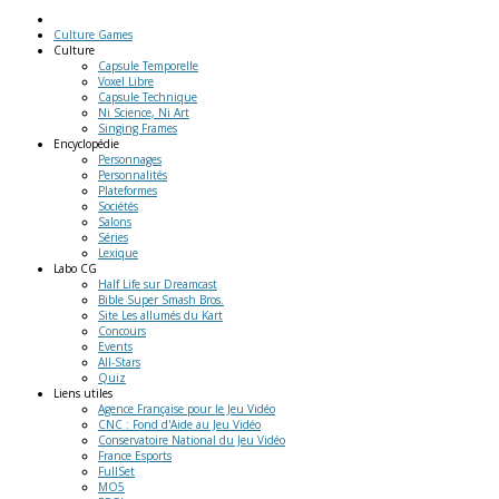
Culture Games
Culture
Capsule Temporelle
Voxel Libre
Capsule Technique
Ni Science, Ni Art
Singing Frames
Encyclopédie
Personnages
Personnalités
Plateformes
Sociétés
Salons
Séries
Lexique
Labo
CG
Half Life sur Dreamcast
Bible Super Smash Bros.
Site Les allumés du Kart
Concours
Events
All-Stars
Quiz
Liens
utiles
Agence Française pour le Jeu Vidéo
CNC : Fond d'Aide au Jeu Vidéo
Conservatoire National du Jeu Vidéo
France Esports
FullSet
MO5