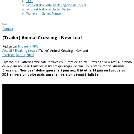
PEGI
Syndicat des Editeurs de Logiciels de Loisirs
Syndicat National du Jeu Vidéo
Women in Games France
Contact
[Trailer] Animal Crossing : New Leaf
Rédigé par
Michaël KIPPO
Accueil
/
Breaking news
/
[Trailer] Animal Crossing : New Leaf
Facebook
Twitter
Email
Oyé oyé, si tu attends avec hâte l’arrivée en Europe de Animal Crossing : New Leaf, Nintendo
dévoile un nouveau trailer de sa licence qui risque de faire un véritable carton.
Animal
Crossing : New Leaf débarquera le 9 juin aux USA et le 14 juin en Europe sur
3DS en version boite mais aussi en version dématérialisée
.