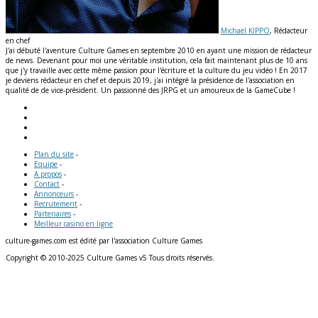
Michaël KIPPO
, Rédacteur
en chef
J'ai débuté l'aventure Culture Games en septembre 2010 en ayant une mission de rédacteur
de news. Devenant pour moi une véritable institution, cela fait maintenant plus de 10 ans
que j'y travaille avec cette même passion pour l'écriture et la culture du jeu vidéo ! En 2017
je deviens rédacteur en chef et depuis 2019, j'ai intégré la présidence de l'association en
qualité de de vice-président. Un passionné des JRPG et un amoureux de la GameCube !
Plan du site
-
Equipe
-
A propos
-
Contact
-
Annonceurs
-
Recrutement
-
Partenaires
-
Meilleur casino en ligne
culture-games.com est édité par l'association Culture Games
Copyright © 2010-2025 Culture Games v5 Tous droits réservés.