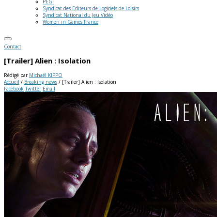
PEGI
Syndicat des Editeurs de Logiciels de Loisirs
Syndicat National du Jeu Vidéo
Women in Games France
Contact
[Trailer] Alien : Isolation
Rédigé par
Michaël KIPPO
Accueil
/
Breaking news
/
[Trailer] Alien : Isolation
Facebook
Twitter
Email