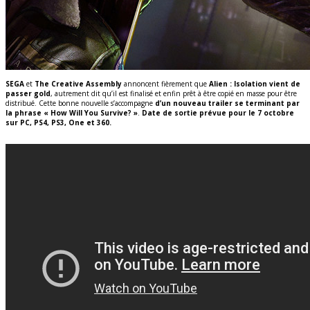
SEGA
et
The Creative Assembly
annoncent fièrement que
Alien : Isolation vient de
passer gold
, autrement dit qu’il est finalisé et enfin prêt à être copié en masse pour être
distribué. Cette bonne nouvelle s’accompagne
d’un nouveau trailer se terminant par
la phrase « How Will You Survive? »
.
Date de sortie prévue pour le 7 octobre
sur PC, PS4, PS3, One et 360.