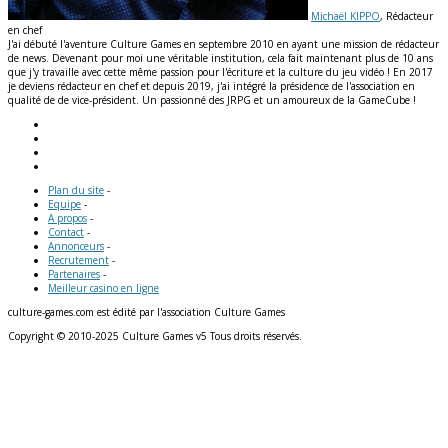
Michaël KIPPO
, Rédacteur
en chef
J'ai débuté l'aventure Culture Games en septembre 2010 en ayant une mission de rédacteur
de news. Devenant pour moi une véritable institution, cela fait maintenant plus de 10 ans
que j'y travaille avec cette même passion pour l'écriture et la culture du jeu vidéo ! En 2017
je deviens rédacteur en chef et depuis 2019, j'ai intégré la présidence de l'association en
qualité de de vice-président. Un passionné des JRPG et un amoureux de la GameCube !
Plan du site
-
Equipe
-
A propos
-
Contact
-
Annonceurs
-
Recrutement
-
Partenaires
-
Meilleur casino en ligne
culture-games.com est édité par l'association Culture Games
Copyright © 2010-2025 Culture Games v5 Tous droits réservés.