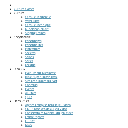
Culture Games
Culture
Capsule Temporelle
Voxel Libre
Capsule Technique
Ni Science, Ni Art
Singing Frames
Encyclopédie
Personnages
Personnalités
Plateformes
Sociétés
Salons
Séries
Lexique
Labo
CG
Half Life sur Dreamcast
Bible Super Smash Bros.
Site Les allumés du Kart
Concours
Events
All-Stars
Quiz
Liens
utiles
Agence Française pour le Jeu Vidéo
CNC : Fond d'Aide au Jeu Vidéo
Conservatoire National du Jeu Vidéo
France Esports
FullSet
MO5