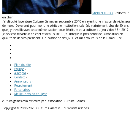
Michaël KIPPO
, Rédacteur
en chef
J'ai débuté l'aventure Culture Games en septembre 2010 en ayant une mission de rédacteur
de news. Devenant pour moi une véritable institution, cela fait maintenant plus de 10 ans
que j'y travaille avec cette même passion pour l'écriture et la culture du jeu vidéo ! En 2017
je deviens rédacteur en chef et depuis 2019, j'ai intégré la présidence de l'association en
qualité de de vice-président. Un passionné des JRPG et un amoureux de la GameCube !
Plan du site
-
Equipe
-
A propos
-
Contact
-
Annonceurs
-
Recrutement
-
Partenaires
-
Meilleur casino en ligne
culture-games.com est édité par l'association Culture Games
Copyright © 2010-2025 Culture Games v5 Tous droits réservés.