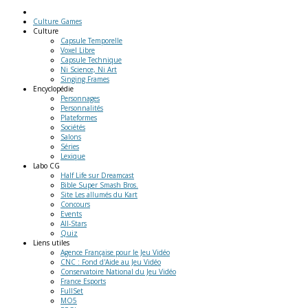
Culture Games
Culture
Capsule Temporelle
Voxel Libre
Capsule Technique
Ni Science, Ni Art
Singing Frames
Encyclopédie
Personnages
Personnalités
Plateformes
Sociétés
Salons
Séries
Lexique
Labo
CG
Half Life sur Dreamcast
Bible Super Smash Bros.
Site Les allumés du Kart
Concours
Events
All-Stars
Quiz
Liens
utiles
Agence Française pour le Jeu Vidéo
CNC : Fond d'Aide au Jeu Vidéo
Conservatoire National du Jeu Vidéo
France Esports
FullSet
MO5