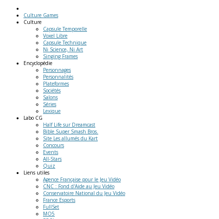
Culture Games
Culture
Capsule Temporelle
Voxel Libre
Capsule Technique
Ni Science, Ni Art
Singing Frames
Encyclopédie
Personnages
Personnalités
Plateformes
Sociétés
Salons
Séries
Lexique
Labo
CG
Half Life sur Dreamcast
Bible Super Smash Bros.
Site Les allumés du Kart
Concours
Events
All-Stars
Quiz
Liens
utiles
Agence Française pour le Jeu Vidéo
CNC : Fond d'Aide au Jeu Vidéo
Conservatoire National du Jeu Vidéo
France Esports
FullSet
MO5