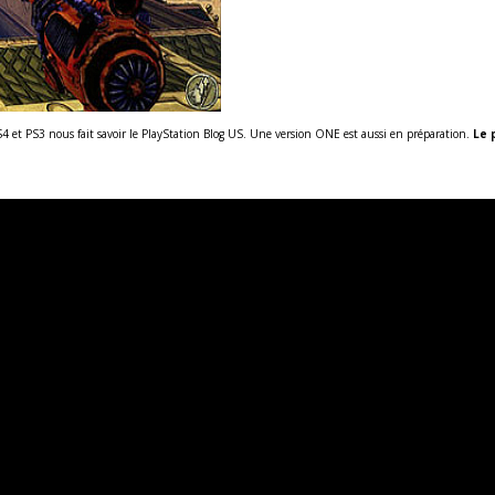
S4 et PS3 nous fait savoir le PlayStation Blog US. Une version ONE est aussi en préparation.
Le 