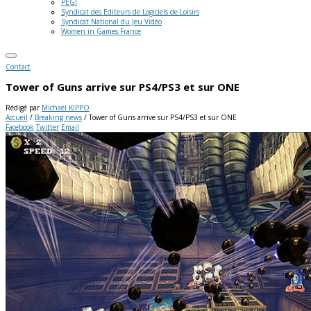
PEGI
Syndicat des Editeurs de Logiciels de Loisirs
Syndicat National du Jeu Vidéo
Women in Games France
Contact
Tower of Guns arrive sur PS4/PS3 et sur ONE
Rédigé par
Michaël KIPPO
Accueil
/
Breaking news
/
Tower of Guns arrive sur PS4/PS3 et sur ONE
Facebook
Twitter
Email