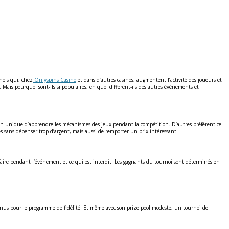
nois qui, chez
Onlyspins Casino
et dans d’autres casinos, augmentent l’activité des joueurs et
 Mais pourquoi sont-ils si populaires, en quoi diffèrent-ils des autres événements et
asion unique d’apprendre les mécanismes des jeux pendant la compétition. D’autres préfèrent ce
s sans dépenser trop d’argent, mais aussi de remporter un prix intéressant.
e faire pendant l’événement et ce qui est interdit. Les gagnants du tournoi sont déterminés en
bonus pour le programme de fidélité. Et même avec son prize pool modeste, un tournoi de