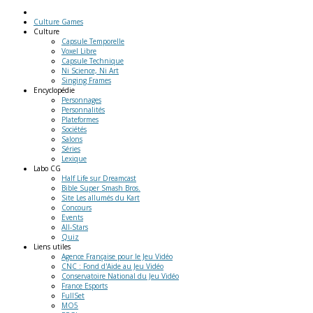
Culture Games
Culture
Capsule Temporelle
Voxel Libre
Capsule Technique
Ni Science, Ni Art
Singing Frames
Encyclopédie
Personnages
Personnalités
Plateformes
Sociétés
Salons
Séries
Lexique
Labo
CG
Half Life sur Dreamcast
Bible Super Smash Bros.
Site Les allumés du Kart
Concours
Events
All-Stars
Quiz
Liens
utiles
Agence Française pour le Jeu Vidéo
CNC : Fond d'Aide au Jeu Vidéo
Conservatoire National du Jeu Vidéo
France Esports
FullSet
MO5