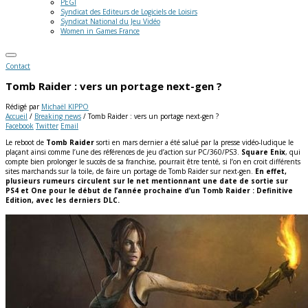
PEGI
Syndicat des Editeurs de Logiciels de Loisirs
Syndicat National du Jeu Vidéo
Women in Games France
Contact
Tomb Raider : vers un portage next-gen ?
Rédigé par
Michaël KIPPO
Accueil
/
Breaking news
/
Tomb Raider : vers un portage next-gen ?
Facebook
Twitter
Email
Le reboot de
Tomb Raider
sorti en mars dernier a été salué par la presse vidéo-ludique le
plaçant ainsi comme l’une des références de jeu d’action sur PC/360/PS3.
Square Enix
, qui
compte bien prolonger le succès de sa franchise, pourrait être tenté, si l’on en croit différents
sites marchands sur la toile, de faire un portage de Tomb Raider sur next-gen.
En effet,
plusieurs rumeurs circulent sur le net mentionnant une date de sortie sur
PS4 et One pour le début de l’année prochaine d’un Tomb Raider : Definitive
Edition, avec les derniers DLC.