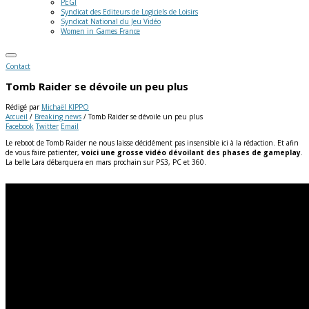
PEGI
Syndicat des Editeurs de Logiciels de Loisirs
Syndicat National du Jeu Vidéo
Women in Games France
Contact
Tomb Raider se dévoile un peu plus
Rédigé par
Michaël KIPPO
Accueil
/
Breaking news
/
Tomb Raider se dévoile un peu plus
Facebook
Twitter
Email
Le reboot de Tomb Raider ne nous laisse décidément pas insensible ici à la rédaction. Et afin
de vous faire patienter,
voici une grosse vidéo dévoilant des phases de gameplay
.
La belle Lara débarquera en mars prochain sur PS3, PC et 360.