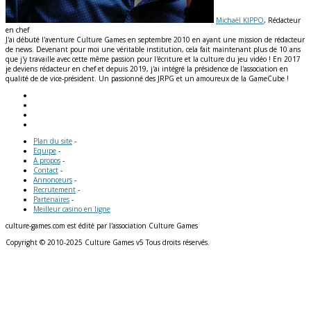
Michaël KIPPO
, Rédacteur
en chef
J'ai débuté l'aventure Culture Games en septembre 2010 en ayant une mission de rédacteur
de news. Devenant pour moi une véritable institution, cela fait maintenant plus de 10 ans
que j'y travaille avec cette même passion pour l'écriture et la culture du jeu vidéo ! En 2017
je deviens rédacteur en chef et depuis 2019, j'ai intégré la présidence de l'association en
qualité de de vice-président. Un passionné des JRPG et un amoureux de la GameCube !
Plan du site
-
Equipe
-
A propos
-
Contact
-
Annonceurs
-
Recrutement
-
Partenaires
-
Meilleur casino en ligne
culture-games.com est édité par l'association Culture Games
Copyright © 2010-2025 Culture Games v5 Tous droits réservés.