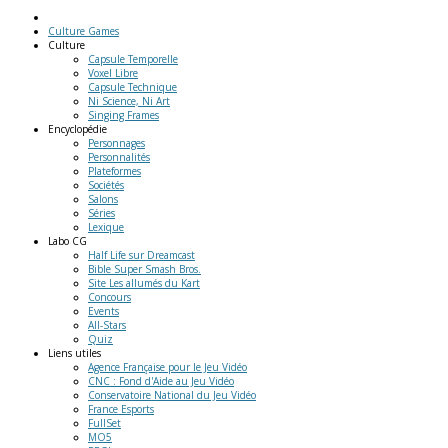
Culture Games
Culture
Capsule Temporelle
Voxel Libre
Capsule Technique
Ni Science, Ni Art
Singing Frames
Encyclopédie
Personnages
Personnalités
Plateformes
Sociétés
Salons
Séries
Lexique
Labo
CG
Half Life sur Dreamcast
Bible Super Smash Bros.
Site Les allumés du Kart
Concours
Events
All-Stars
Quiz
Liens
utiles
Agence Française pour le Jeu Vidéo
CNC : Fond d'Aide au Jeu Vidéo
Conservatoire National du Jeu Vidéo
France Esports
FullSet
MO5