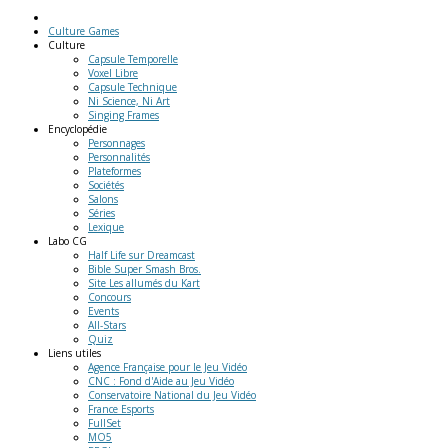
Culture Games
Culture
Capsule Temporelle
Voxel Libre
Capsule Technique
Ni Science, Ni Art
Singing Frames
Encyclopédie
Personnages
Personnalités
Plateformes
Sociétés
Salons
Séries
Lexique
Labo
CG
Half Life sur Dreamcast
Bible Super Smash Bros.
Site Les allumés du Kart
Concours
Events
All-Stars
Quiz
Liens
utiles
Agence Française pour le Jeu Vidéo
CNC : Fond d'Aide au Jeu Vidéo
Conservatoire National du Jeu Vidéo
France Esports
FullSet
MO5