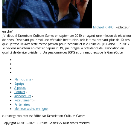
Michaël KIPPO
, Rédacteur
en chef
J'ai débuté l'aventure Culture Games en septembre 2010 en ayant une mission de rédacteur
de news. Devenant pour moi une véritable institution, cela fait maintenant plus de 10 ans
que j'y travaille avec cette même passion pour l'écriture et la culture du jeu vidéo ! En 2017
je deviens rédacteur en chef et depuis 2019, j'ai intégré la présidence de l'association en
qualité de de vice-président. Un passionné des JRPG et un amoureux de la GameCube !
Plan du site
-
Equipe
-
A propos
-
Contact
-
Annonceurs
-
Recrutement
-
Partenaires
-
Meilleur casino en ligne
culture-games.com est édité par l'association Culture Games
Copyright © 2010-2025 Culture Games v5 Tous droits réservés.