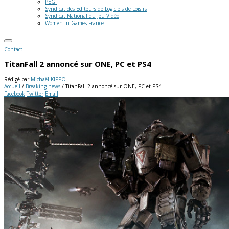
PEGI
Syndicat des Editeurs de Logiciels de Loisirs
Syndicat National du Jeu Vidéo
Women in Games France
Contact
TitanFall 2 annoncé sur ONE, PC et PS4
Rédigé par
Michaël KIPPO
Accueil
/
Breaking news
/
TitanFall 2 annoncé sur ONE, PC et PS4
Facebook
Twitter
Email