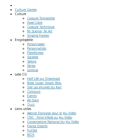
Culture Games
Culture
Capsule Temporelle
Voxel Libre
Capsule Technique
Ni Science, Ni Art
Singing Frames
Encyclopédie
Personnages
Personnalités
Plateformes
Sociétés
Salons
Séries
Lexique
Labo
CG
Half Life sur Dreamcast
Bible Super Smash Bros.
Site Les allumés du Kart
Concours
Events
All-Stars
Quiz
Liens
utiles
Agence Française pour le Jeu Vidéo
CNC : Fond d'Aide au Jeu Vidéo
Conservatoire National du Jeu Vidéo
France Esports
FullSet
MO5