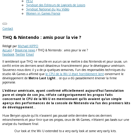
PEGI
Syndicat des Editeurs de Logiciels de Loisirs
Syndicat National du Jeu Vidéo
Women in Games France
Contact
THQ & Nintendo : amis pour la vie ?
Rédigé par
Michaël KIPPO
Accueil
/
Breaking news
/
THQ & Nintendo : amis pour la vie ?
Facebook
Twitter
Email
Il semblerait que THQ ne veuille en aucun cas se mettre à dos Nintendo et pour cause, un
conflit entre ces derniers serait désastreux financièrement pour le développeur américain.
Souvenez-nous donc il y a de ça quelques semaines, l’un des responsables techniques du
studio 4A Games a affirmé que
le CPU de la Wii U était horriblement lent
concernant le
développement de
Metro Last Light
… ce qui a dû passablement énerver la firme
japonaise.
L’éditeur américain, ayant confirmé officiellement aujourd’hui l’annulation
pure et simple de son jeu, réfute catégoriquement les propos faits
concernant le CPU de la Wii U en mentionnant qu’ils avaient qu’un simple
aperçu des performances de la console de Nintendo via l’un des premiers kits
de développement
…
Huw Benyon ajoute qu’ils n’avaient pas poussé cette dernière dans ces derniers
retranchements et pour finir que ces propos, ceux de 4A Games, n’étaient pas basés sur une
analyse du hardware final.
Our look at the Wii U extended to a very early look at some very early kits.