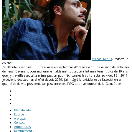
Michaël KIPPO
, Rédacteur
en chef
J'ai débuté l'aventure Culture Games en septembre 2010 en ayant une mission de rédacteur
de news. Devenant pour moi une véritable institution, cela fait maintenant plus de 10 ans
que j'y travaille avec cette même passion pour l'écriture et la culture du jeu vidéo ! En 2017
je deviens rédacteur en chef et depuis 2019, j'ai intégré la présidence de l'association en
qualité de de vice-président. Un passionné des JRPG et un amoureux de la GameCube !
Plan du site
-
Equipe
-
A propos
-
Contact
-
Annonceurs
-
Recrutement
-