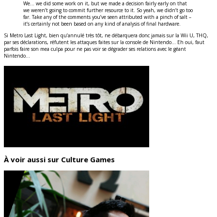
We… we did some work on it, but we made a decision fairly early on that
we weren’t going to commit further resource to it. So yeah, we didn’t go too
far. Take any of the comments you’ve seen attributed with a pinch of salt –
it’s certainly not been based on any kind of analysis of final hardware.
Si Metro Last Light, bien qu’annulé très tôt, ne débarquera donc jamais sur la Wii U, THQ,
par ses déclarations, réfutent les attaques faites sur la console de Nintendo… Eh oui, faut
parfois faire son mea culpa pour ne pas voir se dégrader ses relations avec le géant
Nintendo…
À voir aussi sur Culture Games