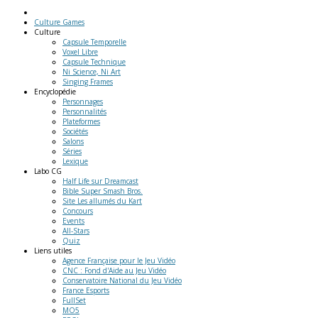
Culture Games
Culture
Capsule Temporelle
Voxel Libre
Capsule Technique
Ni Science, Ni Art
Singing Frames
Encyclopédie
Personnages
Personnalités
Plateformes
Sociétés
Salons
Séries
Lexique
Labo
CG
Half Life sur Dreamcast
Bible Super Smash Bros.
Site Les allumés du Kart
Concours
Events
All-Stars
Quiz
Liens
utiles
Agence Française pour le Jeu Vidéo
CNC : Fond d'Aide au Jeu Vidéo
Conservatoire National du Jeu Vidéo
France Esports
FullSet
MO5