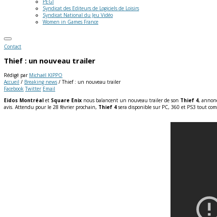
PEGI
Syndicat des Editeurs de Logiciels de Loisirs
Syndicat National du Jeu Vidéo
Women in Games France
Contact
Thief : un nouveau trailer
Rédigé par
Michaël KIPPO
Accueil
/
Breaking news
/
Thief : un nouveau trailer
Facebook
Twitter
Email
Eidos Montréal
et
Square Enix
nous balancent un nouveau trailer de son
Thief 4
, annonc
avis. Attendu pour le 28 février prochain,
Thief 4
sera disponible sur PC, 360 et PS3 tout com