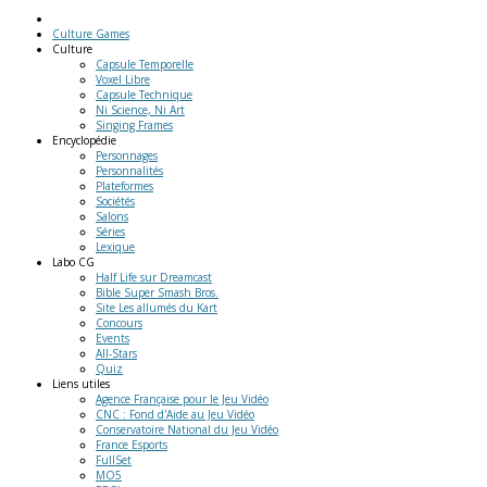
Culture Games
Culture
Capsule Temporelle
Voxel Libre
Capsule Technique
Ni Science, Ni Art
Singing Frames
Encyclopédie
Personnages
Personnalités
Plateformes
Sociétés
Salons
Séries
Lexique
Labo
CG
Half Life sur Dreamcast
Bible Super Smash Bros.
Site Les allumés du Kart
Concours
Events
All-Stars
Quiz
Liens
utiles
Agence Française pour le Jeu Vidéo
CNC : Fond d'Aide au Jeu Vidéo
Conservatoire National du Jeu Vidéo
France Esports
FullSet
MO5