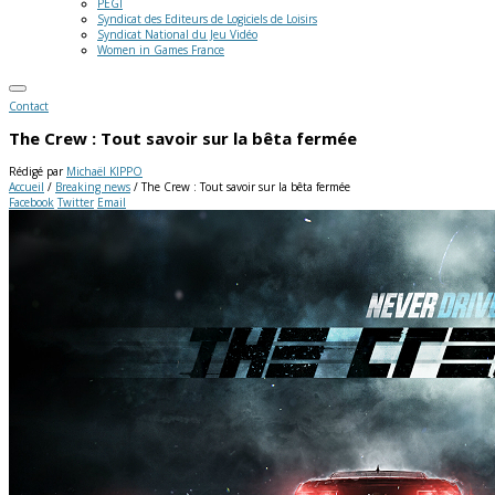
PEGI
Syndicat des Editeurs de Logiciels de Loisirs
Syndicat National du Jeu Vidéo
Women in Games France
Contact
The Crew : Tout savoir sur la bêta fermée
Rédigé par
Michaël KIPPO
Accueil
/
Breaking news
/
The Crew : Tout savoir sur la bêta fermée
Facebook
Twitter
Email