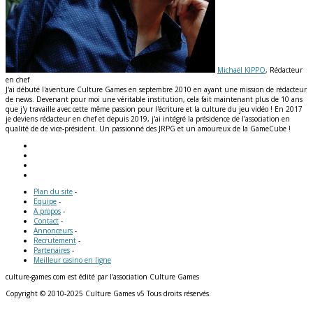
Michaël KIPPO
, Rédacteur
en chef
J'ai débuté l'aventure Culture Games en septembre 2010 en ayant une mission de rédacteur
de news. Devenant pour moi une véritable institution, cela fait maintenant plus de 10 ans
que j'y travaille avec cette même passion pour l'écriture et la culture du jeu vidéo ! En 2017
je deviens rédacteur en chef et depuis 2019, j'ai intégré la présidence de l'association en
qualité de de vice-président. Un passionné des JRPG et un amoureux de la GameCube !
Plan du site
-
Equipe
-
A propos
-
Contact
-
Annonceurs
-
Recrutement
-
Partenaires
-
Meilleur casino en ligne
culture-games.com est édité par l'association Culture Games
Copyright © 2010-2025 Culture Games v5 Tous droits réservés.