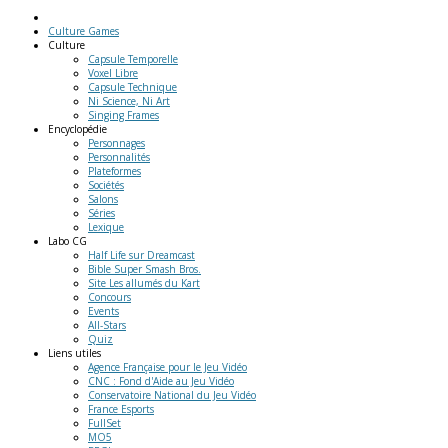
Culture Games
Culture
Capsule Temporelle
Voxel Libre
Capsule Technique
Ni Science, Ni Art
Singing Frames
Encyclopédie
Personnages
Personnalités
Plateformes
Sociétés
Salons
Séries
Lexique
Labo
CG
Half Life sur Dreamcast
Bible Super Smash Bros.
Site Les allumés du Kart
Concours
Events
All-Stars
Quiz
Liens
utiles
Agence Française pour le Jeu Vidéo
CNC : Fond d'Aide au Jeu Vidéo
Conservatoire National du Jeu Vidéo
France Esports
FullSet
MO5