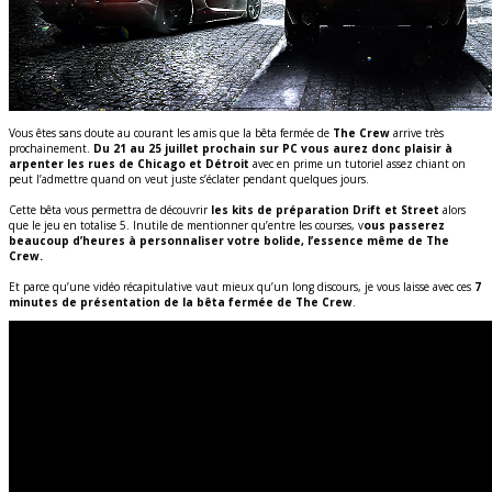
Vous êtes sans doute au courant les amis que la bêta fermée de
The Crew
arrive très
prochainement.
Du 21 au 25 juillet prochain sur PC vous aurez donc plaisir à
arpenter les rues de Chicago et Détroit
avec en prime un tutoriel assez chiant on
peut l’admettre quand on veut juste s’éclater pendant quelques jours.
Cette bêta vous permettra de découvrir
les kits de préparation Drift et Street
alors
que le jeu en totalise 5. Inutile de mentionner qu’entre les courses, v
ous passerez
beaucoup d’heures à personnaliser votre bolide, l’essence même de The
Crew.
Et parce qu’une vidéo récapitulative vaut mieux qu’un long discours, je vous laisse avec ces
7
minutes de présentation de la bêta fermée de The Crew
.