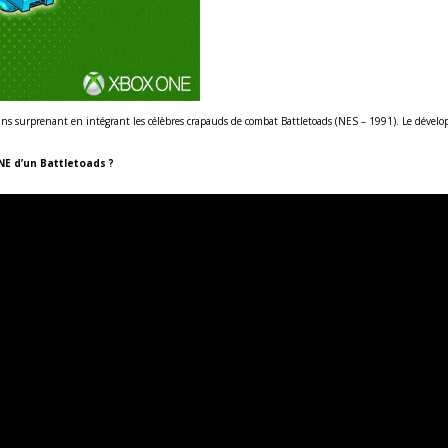
oins surprenant en intégrant les célèbres crapauds de combat Battletoads (NES – 1991). Le déve
NE d’un Battletoads ?