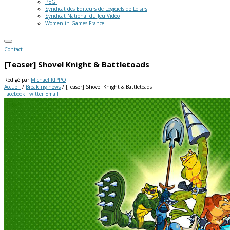
PEGI
Syndicat des Editeurs de Logiciels de Loisirs
Syndicat National du Jeu Vidéo
Women in Games France
Contact
[Teaser] Shovel Knight & Battletoads
Rédigé par
Michaël KIPPO
Accueil
/
Breaking news
/
[Teaser] Shovel Knight & Battletoads
Facebook
Twitter
Email