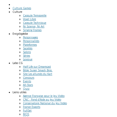
Culture Games
Culture
Capsule Temporelle
Voxel Libre
Capsule Technique
Ni Science, Ni Art
Singing Frames
Encyclopédie
Personnages
Personnalités
Plateformes
Sociétés
Salons
Séries
Lexique
Labo
CG
Half Life sur Dreamcast
Bible Super Smash Bros.
Site Les allumés du Kart
Concours
Events
All-Stars
Quiz
Liens
utiles
Agence Française pour le Jeu Vidéo
CNC : Fond d'Aide au Jeu Vidéo
Conservatoire National du Jeu Vidéo
France Esports
FullSet
MO5