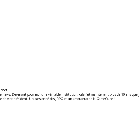
 chef
ews. Devenant pour moi une véritable institution, cela fait maintenant plus de 10 ans que j'y t
ité de de vice-président. Un passionné des JRPG et un amoureux de la GameCube !