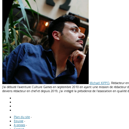
Michaël KIPPO
, Rédacteur en
J'ai débuté l'aventure Culture Games en septembre 2010 en ayant une mission de rédacteur de n
deviens rédacteur en chef et depuis 2019, j'ai intégré la présidence de l'association en qual
Plan du site
-
Equipe
-
A propos
-
Contact
-