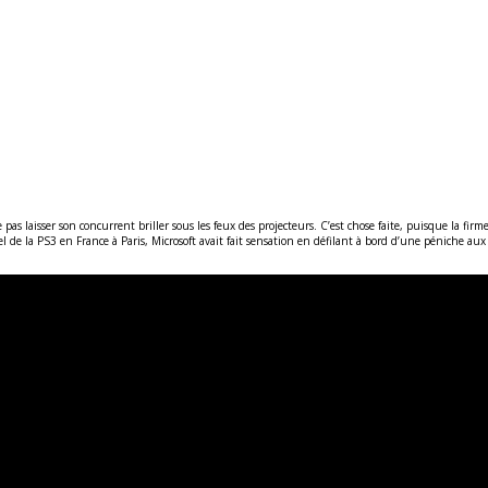
pas laisser son concurrent briller sous les feux des projecteurs. C’est chose faite, puisque la fir
l de la PS3 en France à Paris, Microsoft avait fait sensation en défilant à bord d’une péniche au