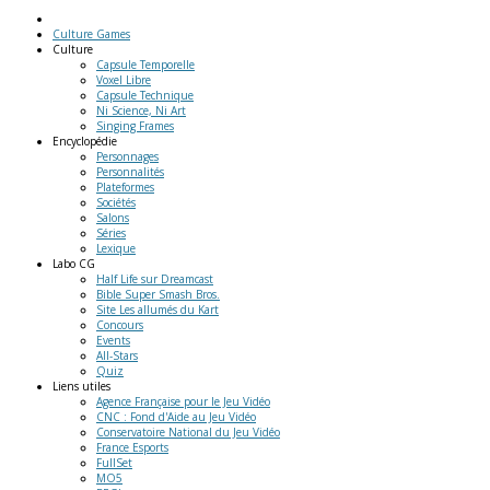
Culture Games
Culture
Capsule Temporelle
Voxel Libre
Capsule Technique
Ni Science, Ni Art
Singing Frames
Encyclopédie
Personnages
Personnalités
Plateformes
Sociétés
Salons
Séries
Lexique
Labo
CG
Half Life sur Dreamcast
Bible Super Smash Bros.
Site Les allumés du Kart
Concours
Events
All-Stars
Quiz
Liens
utiles
Agence Française pour le Jeu Vidéo
CNC : Fond d'Aide au Jeu Vidéo
Conservatoire National du Jeu Vidéo
France Esports
FullSet
MO5