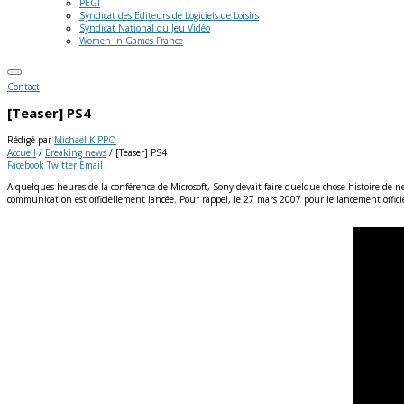
PEGI
Syndicat des Editeurs de Logiciels de Loisirs
Syndicat National du Jeu Vidéo
Women in Games France
Contact
[Teaser] PS4
Rédigé par
Michaël KIPPO
Accueil
/
Breaking news
/
[Teaser] PS4
Facebook
Twitter
Email
A quelques heures de la conférence de Microsoft, Sony devait faire quelque chose histoire de ne 
communication est officiellement lancée. Pour rappel, le 27 mars 2007 pour le lancement officie