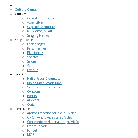
Culture Games
Culture
Capsule Temporelle
Voxel Libre
Capsule Technique
Ni Science, Ni Art
Singing Frames
Encyclopédie
Personnages
Personnalités
Plateformes
Sociétés
Salons
Séries
Lexique
Labo
CG
Half Life sur Dreamcast
Bible Super Smash Bros.
Site Les allumés du Kart
Concours
Events
All-Stars
Quiz
Liens
utiles
Agence Française pour le Jeu Vidéo
CNC : Fond d'Aide au Jeu Vidéo
Conservatoire National du Jeu Vidéo
France Esports
FullSet
MO5