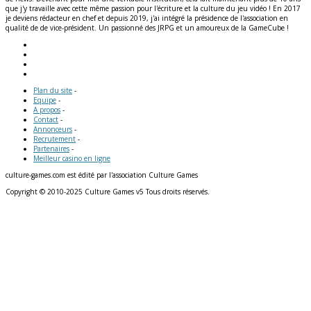
que j'y travaille avec cette même passion pour l'écriture et la culture du jeu vidéo ! En 2017
je deviens rédacteur en chef et depuis 2019, j'ai intégré la présidence de l'association en
qualité de de vice-président. Un passionné des JRPG et un amoureux de la GameCube !
Plan du site
-
Equipe
-
A propos
-
Contact
-
Annonceurs
-
Recrutement
-
Partenaires
-
Meilleur casino en ligne
culture-games.com est édité par l'association Culture Games
Copyright © 2010-2025 Culture Games v5 Tous droits réservés.