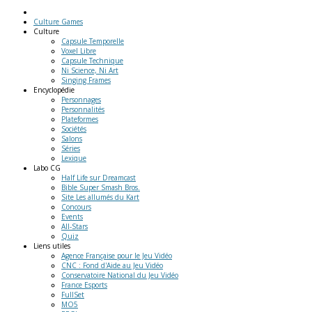
Culture Games
Culture
Capsule Temporelle
Voxel Libre
Capsule Technique
Ni Science, Ni Art
Singing Frames
Encyclopédie
Personnages
Personnalités
Plateformes
Sociétés
Salons
Séries
Lexique
Labo
CG
Half Life sur Dreamcast
Bible Super Smash Bros.
Site Les allumés du Kart
Concours
Events
All-Stars
Quiz
Liens
utiles
Agence Française pour le Jeu Vidéo
CNC : Fond d'Aide au Jeu Vidéo
Conservatoire National du Jeu Vidéo
France Esports
FullSet
MO5