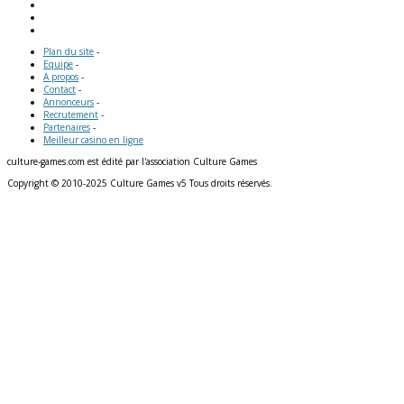
Plan du site
-
Equipe
-
A propos
-
Contact
-
Annonceurs
-
Recrutement
-
Partenaires
-
Meilleur casino en ligne
culture-games.com est édité par l'association Culture Games
Copyright © 2010-2025 Culture Games v5 Tous droits réservés.