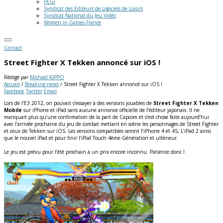
PEGI
Syndicat des Editeurs de Logiciels de Loisirs
Syndicat National du Jeu Vidéo
Women in Games France
Contact
Street Fighter X Tekken annoncé sur iOS !
Rédigé par
Michaël KIPPO
Accueil
/
Breaking news
/
Street Fighter X Tekken annoncé sur iOS !
Facebook
Twitter
Email
Lors de l’E3 2012, on pouvait s’essayer à des versions jouables de
Street Fighter X Tekken
Mobile
sur iPhone et iPad sans aucune annonce officielle de l’éditeur japonais. Il ne
manquait plus qu’une confirmation de la part de Capcom et s’est chose faite aujourd’hui
avec l’arrivée prochaine du jeu de combat mettant en scène les personnages de Street Fighter
et ceux de Tekken sur iOS.
Les versions compatibles seront l’iPhone 4 et 4S, L’iPad 2 ainsi
que le nouvel iPad et pour finir l’iPod Touch 4ème Génération et ultérieur.
Le jeu est prévu pour l’été prochain à un prix encore inconnu. Patience donc !