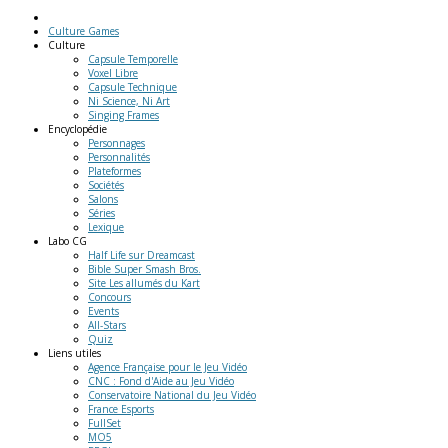
Culture Games
Culture
Capsule Temporelle
Voxel Libre
Capsule Technique
Ni Science, Ni Art
Singing Frames
Encyclopédie
Personnages
Personnalités
Plateformes
Sociétés
Salons
Séries
Lexique
Labo
CG
Half Life sur Dreamcast
Bible Super Smash Bros.
Site Les allumés du Kart
Concours
Events
All-Stars
Quiz
Liens
utiles
Agence Française pour le Jeu Vidéo
CNC : Fond d'Aide au Jeu Vidéo
Conservatoire National du Jeu Vidéo
France Esports
FullSet
MO5