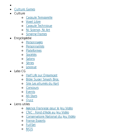
Culture Games
Culture
Capsule Temporelle
Voxel Libre
Capsule Technique
Ni Science, Ni Art
Singing Frames
Encyclopédie
Personnages
Personnalités
Plateformes
Sociétés
Salons
Séries
Lexique
Labo
CG
Half Life sur Dreamcast
Bible Super Smash Bros.
Site Les allumés du Kart
Concours
Events
All-Stars
Quiz
Liens
utiles
Agence Française pour le Jeu Vidéo
CNC : Fond d'Aide au Jeu Vidéo
Conservatoire National du Jeu Vidéo
France Esports
FullSet
MO5