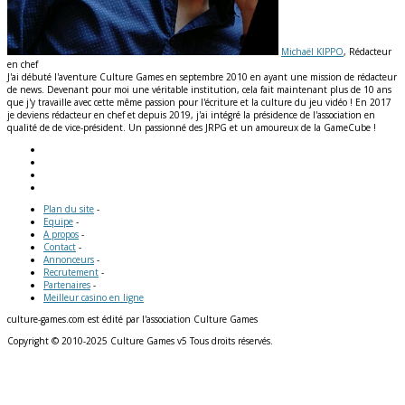
Michaël KIPPO
, Rédacteur
en chef
J'ai débuté l'aventure Culture Games en septembre 2010 en ayant une mission de rédacteur
de news. Devenant pour moi une véritable institution, cela fait maintenant plus de 10 ans
que j'y travaille avec cette même passion pour l'écriture et la culture du jeu vidéo ! En 2017
je deviens rédacteur en chef et depuis 2019, j'ai intégré la présidence de l'association en
qualité de de vice-président. Un passionné des JRPG et un amoureux de la GameCube !
Plan du site
-
Equipe
-
A propos
-
Contact
-
Annonceurs
-
Recrutement
-
Partenaires
-
Meilleur casino en ligne
culture-games.com est édité par l'association Culture Games
Copyright © 2010-2025 Culture Games v5 Tous droits réservés.