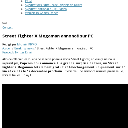
PEGI
Syndicat des Editeurs de Logiciels de Loisirs
Syndicat National du Jeu Vidéo
Women in Games France
Contact
Street Fighter X Megaman annoncé sur PC
Rédigé par
Michaël KIPPO
Accueil
/
Breaking news
/
Street Fighter X Megaman annoncé sur PC
Facebook
Twitter
Email
Afin de célébrer les 25 ans de sa série phare à savoir Street Fighter, eh oui ça ne nous
rajeunit pas,
Capcom nous annonce à la grande surprise de tous, un Street
Fighter X Megaman totalement gratuit et téléchargement uniquement sur PC
via et ce dès le 17 décembre prochain
. Et comme une annonce n’arrive jamais seule,
voici le trailer. Enjoy !