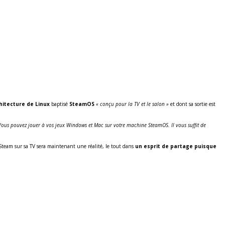
hitecture de Linux
baptisé
SteamOS
« conçu pour la TV et le salon »
et dont sa sortie est
Vous pouvez jouer à vos jeux Windows et Mac sur votre machine SteamOS. Il vous suffit de
 Steam sur sa TV sera maintenant une réalité, le tout dans
un esprit de partage puisque