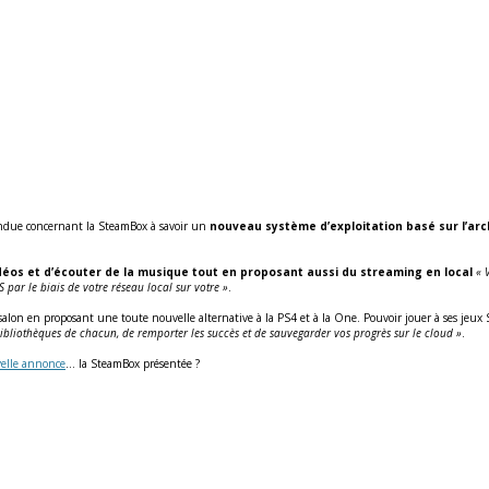
tendue concernant la SteamBox à savoir un
nouveau système d’exploitation basé sur l’arc
éos et d’écouter de la musique tout en proposant aussi du streaming en local
« 
par le biais de votre réseau local sur votre »
.
salon en proposant une toute nouvelle alternative à la PS4 et à la One. Pouvoir jouer à ses jeux
bliothèques de chacun, de remporter les succès et de sauvegarder vos progrès sur le cloud »
.
velle annonce
… la SteamBox présentée ?