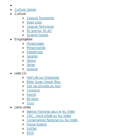
Culture Games
Culture
Capsule Temporelle
Voxel Libre
Capsule Technique
Ni Science, Ni Art
Singing Frames
Encyclopédie
Personnages
Personnalités
Plateformes
Sociétés
Salons
Séries
Lexique
Labo
CG
Half Life sur Dreamcast
Bible Super Smash Bros.
Site Les allumés du Kart
Concours
Events
All-Stars
Quiz
Liens
utiles
Agence Française pour le Jeu Vidéo
CNC : Fond d'Aide au Jeu Vidéo
Conservatoire National du Jeu Vidéo
France Esports
FullSet
MO5