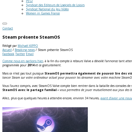
PEGI
Syndicat des Editeurs de Logiciels de Loisirs
Syndicat National du Jeu Vidéo
Women in Games France
Contact
Steam présente SteamOS
Rédigé par
Michaël KIPPO
Accueil
/
Breaking news
/
Steam présente SteamOS
Facebook
Twitter
Email
Comme nous en parlions hier
, à la fin du compte à rebours Valve a dévoilé l’annonce tant at
programmée pour
2014
et ce gratuitement.
Mais ce n’est pas tout puisque
SteamOS permettra également de pouvoir lire des vid
lancer Steam sur votre ordinateur actuel pour pouvoir les streamer avec votre machine SteamOS 
Vous l’aurez compris, avec SteamOS Valve compte bien rentrer dans la bataille des consoles de 
SteamOS avec le partage familial
« vous permettra de jouer mutuellement aux jeux des bi
Allez, plus que quelques heures à attendre encore, environ 34 heures,
avant d’avoir une nou