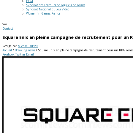
PEGI
Syndicat des Editeurs de Logiciels de Loisirs
Syndicat National du Jeu Vidéo
Women in Games France
Contact
Square Enix en pleine campagne de recrutement pour un 
Rédigé par
Michaël KIPPO
Accueil
/
Breaking news
/
Square Enix en pleine campagne de recrutement pour un RPG conso
Facebook
Twitter
Email