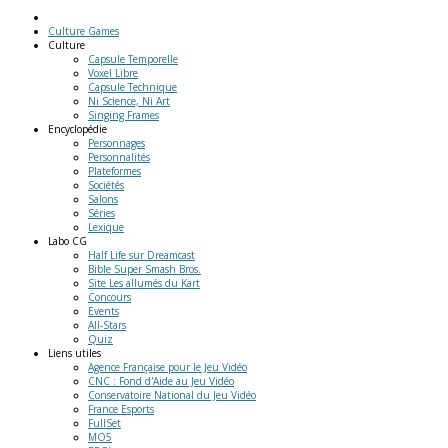
Culture Games
Culture
Capsule Temporelle
Voxel Libre
Capsule Technique
Ni Science, Ni Art
Singing Frames
Encyclopédie
Personnages
Personnalités
Plateformes
Sociétés
Salons
Séries
Lexique
Labo
CG
Half Life sur Dreamcast
Bible Super Smash Bros.
Site Les allumés du Kart
Concours
Events
All-Stars
Quiz
Liens
utiles
Agence Française pour le Jeu Vidéo
CNC : Fond d'Aide au Jeu Vidéo
Conservatoire National du Jeu Vidéo
France Esports
FullSet
MO5