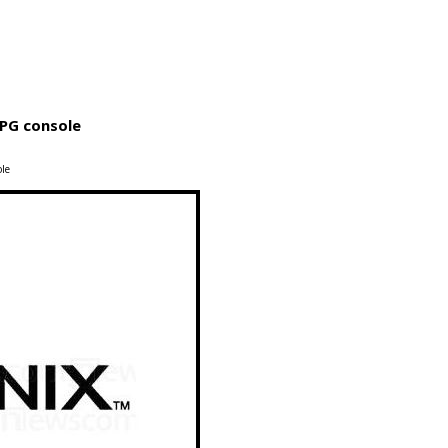
RPG console
le