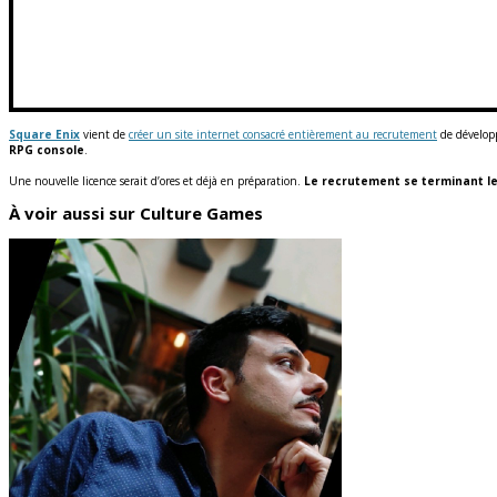
Square Enix
vient de
créer un site internet consacré entièrement au recrutement
de dévelop
RPG console
.
Une nouvelle licence serait d’ores et déjà en préparation.
Le recrutement se terminant le
À voir aussi sur Culture Games