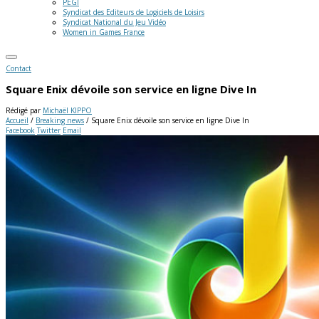
PEGI
Syndicat des Editeurs de Logiciels de Loisirs
Syndicat National du Jeu Vidéo
Women in Games France
Contact
Square Enix dévoile son service en ligne Dive In
Rédigé par
Michaël KIPPO
Accueil
/
Breaking news
/
Square Enix dévoile son service en ligne Dive In
Facebook
Twitter
Email