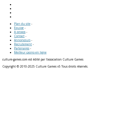
Plan du site
-
Equipe
-
A propos
-
Contact
-
Annonceurs
-
Recrutement
-
Partenaires
-
Meilleur casino en ligne
culture-games.com est édité par l'association Culture Games
Copyright © 2010-2025 Culture Games v5 Tous droits réservés.