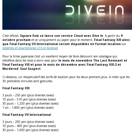
C’est officiel,
Square Enix se lance son service Cloud avec Dive In
. A partir du
9
octobre prochain
et ce uniquement au Japon pour le moment,
Final Fantasy XIII ainsi
que Final Fantasy VII International seront disponibles en format location
sur
tablettes et smartphones iOS et Android
.
Pour la firme japonaise c’est un excellent moyen de faire découvrir son catalogue qui
s’étoffera dans les mois à venir avec pour
le mois de novembre The Last Remnant et
Final Fantasy VIII et pour le mois de décembre avec Final Fantasy XIII-2 et
Murdered: Soul Suspect
.
Ci-dessous, un récapitulatif des tarifs de location pour les deux premiers jeux. A noter que les
30 premières minutes sont gratuites.
Final Fantasy XIII
3 jours – 250 yen (plus diverses taxes)
10 jours – 510 yen (plus diverses taxes)
30 jours – 1,250 yen (plus diverses taxes)
1 an – 1,800 yen (plus diverses taxes)
Final Fantasy VII International
3 jours – 200 yen (plus diverses taxes)
10 jours – 400 yen (plus diverses taxes)
30 jours – 1,000 yen (plus diverses taxes)