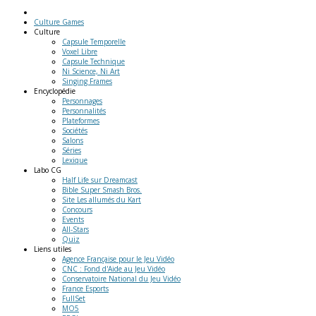
Culture Games
Culture
Capsule Temporelle
Voxel Libre
Capsule Technique
Ni Science, Ni Art
Singing Frames
Encyclopédie
Personnages
Personnalités
Plateformes
Sociétés
Salons
Séries
Lexique
Labo
CG
Half Life sur Dreamcast
Bible Super Smash Bros.
Site Les allumés du Kart
Concours
Events
All-Stars
Quiz
Liens
utiles
Agence Française pour le Jeu Vidéo
CNC : Fond d'Aide au Jeu Vidéo
Conservatoire National du Jeu Vidéo
France Esports
FullSet
MO5