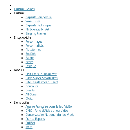
Culture Games
Culture
Capsule Temporelle
Voxel Libre
Capsule Technique
Ni Science, Ni Art
Singing Frames
Encyclopédie
Personnages
Personnalités
Plateformes
Sociétés
Salons
Séries
Lexique
Labo
CG
Half Life sur Dreamcast
Bible Super Smash Bros.
Site Les allumés du Kart
Concours
Events
All-Stars
Quiz
Liens
utiles
Agence Française pour le Jeu Vidéo
CNC : Fond d'Aide au Jeu Vidéo
Conservatoire National du Jeu Vidéo
France Esports
FullSet
MO5