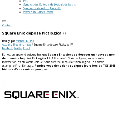
PEGI
Syndicat des Editeurs de Logiciels de Loisirs
Syndicat National du Jeu Vidéo
Women in Games France
Contact
Square Enix dépose Pictlogica FF
Rédigé par
Michaël KIPPO
Accueil
/
Breaking news
/
Square Enix dépose Pictlogica FF
Facebook
Twitter
Email
Et hop, on apprend aujourd’hui que
Square Enix vient de déposer un nouveau nom
de domaine baptisé Pictlogica FF
. A l’heure où j’écris ces lignes, aucune autre
information n’a été communiqué. Sans surprise, il pourrait bien s’agir d’un épisode
estampillé Final Fantasy…
Rendez-vous donc dans quelques jours lors du TGS 2013
histoire d’en savoir un peu plus
.