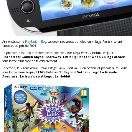
Annoncés sur le
PlaySation.Blog
, ces deux nouveaux bundles, ou «
Mega Packs
» seront
proposés au prix de 200€.
Le premier, prévu pour septembre et nommé «
Hits Mega Pack
« , inclura les jeux
Uncharted: Golden Abyss
,
Tearaway
,
LittleBigPlanet
et
When Vikings Attack
sous forme d’un code de téléchargement.
Le second, le «
Lego Action Heroes Mega Pack
« , sortira lui en octobre et proposera, toujours
sous format numérique,
LEGO Batman 3 : Beyond Gotham
,
Lego La Grande
Aventure : Le Jeu Video
et
Lego : Le Hobbit
.