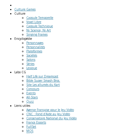
Culture Games
Culture
Capsule Temporelle
Voxel Libre
Capsule Technique
Ni Science, Ni Art
Singing Frames
Encyclopédie
Personnages
Personnalités
Plateformes
Sociétés
Salons
Séries
Lexique
Labo
CG
Half Life sur Dreamcast
Bible Super Smash Bros.
Site Les allumés du Kart
Concours
Events
All-Stars
Quiz
Liens
utiles
Agence Française pour le Jeu Vidéo
CNC : Fond d'Aide au Jeu Vidéo
Conservatoire National du Jeu Vidéo
France Esports
FullSet
MO5