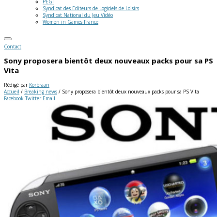
PEGI
Syndicat des Editeurs de Logiciels de Loisirs
Syndicat National du Jeu Vidéo
Women in Games France
Contact
Sony proposera bientôt deux nouveaux packs pour sa PS
Vita
Rédigé par
Korbraan
Accueil
/
Breaking news
/
Sony proposera bientôt deux nouveaux packs pour sa PS Vita
Facebook
Twitter
Email