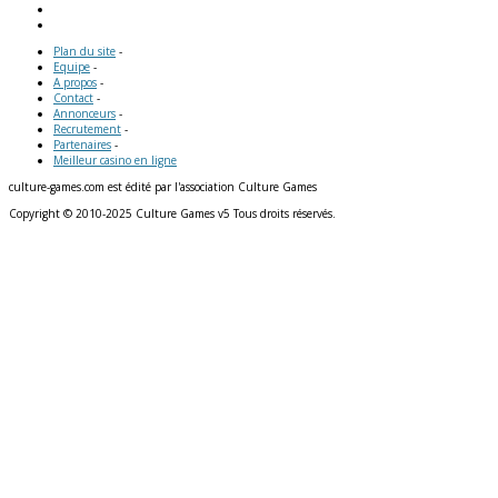
Plan du site
-
Equipe
-
A propos
-
Contact
-
Annonceurs
-
Recrutement
-
Partenaires
-
Meilleur casino en ligne
culture-games.com est édité par l'association Culture Games
Copyright © 2010-2025 Culture Games v5 Tous droits réservés.