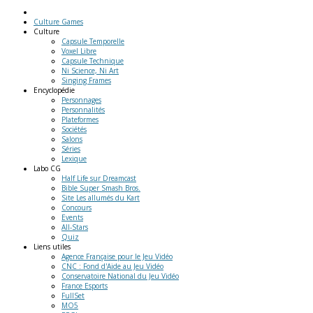
Culture Games
Culture
Capsule Temporelle
Voxel Libre
Capsule Technique
Ni Science, Ni Art
Singing Frames
Encyclopédie
Personnages
Personnalités
Plateformes
Sociétés
Salons
Séries
Lexique
Labo
CG
Half Life sur Dreamcast
Bible Super Smash Bros.
Site Les allumés du Kart
Concours
Events
All-Stars
Quiz
Liens
utiles
Agence Française pour le Jeu Vidéo
CNC : Fond d'Aide au Jeu Vidéo
Conservatoire National du Jeu Vidéo
France Esports
FullSet
MO5