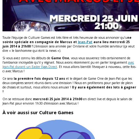
Toute l’équipe de Culture Games est très fière et très heureuse de vous annoncer qu’u
ne
soirée spéciale en compagnie de Marcus et
Jean-Pat
aura lieu mercredi 25
juin 2014 à 21h00 !
L’émission sera animée par Onilane et votre humble serviteur (ça veut
dire « le bonhomme qui écrit la news »).
Si vous avez connu les débuts de
Game One
, vous vous souvenez très certainement de
l’ambiance incroyable qu’il y régnait. Nous avons récemment pu en parler longuement
avec
Jean-Pat durant un Easter Eggs Direct
. Et nous allons bientôt l’évoquer à nouveau, cette fois-
ci avec Marcus !
Ce sera
la première fois depuis 12 ans
et le départ de Game One de Jean-Pat que les
deux compères seront réunis dans une émission ! Nous en profiterons pour parler de plein
de choses et surtout, nous allons nous amuser !
Il y aura également des lots à gagner
!
On se retrouve donc
mercredi 25 juin 2014 à 21h00
en direct live et depuis le salon de
Jean-Pat pour environ 1h30 d’émission avec Marcus !
À voir aussi sur Culture Games