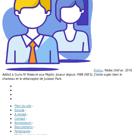
Ristou
, Rédac chef av. 2016
Addict à Guns N' Roses et aux Pépito. Joueur depuis 1988 (NES). J'imite super bien le
chameau et le vélociraptor de Jurassic Park.
Plan du site
-
Equipe
-
A propos
-
Contact
-
Annonceurs
-
Recrutement
-
Partenaires
-