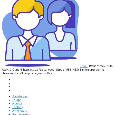
Ristou
, Rédac chef av. 2016
Addict à Guns N' Roses et aux Pépito. Joueur depuis 1988 (NES). J'imite super bien le
chameau et le vélociraptor de Jurassic Park.
Plan du site
-
Equipe
-
A propos
-
Contact
-
Annonceurs
-
Recrutement
-