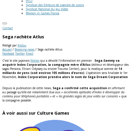
PEGI
Syndicat des Editeurs de Logiciels de Loisirs
Syndicat National du Jeu Vidéo
Women in Games France
Contact
Sega rachète Atlus
Rédigé par
Ristou
Accueil
/
Breaking news
/
Sega rachète Atlus
Facebook
Twitter
Email
C’est le site japonais
Nikkei
qui a dévoilé l’information en premier :
Sega-Sammy va
acquérir Index Corporation, la compagnie mère d’Atlus
(éditeur et développeur des
sagas Persona, Etrian Odyssey ou encore Trauma Center), pour la modique somme de
14
milliards de yens (soit environ 105 millions d’euros)
. L’opération sera finalisée le 1er
Novembre,
Index Corporation prendra alors le nom de Sega Dream Corporation
.
Depuis la publication de cette news,
Sega a confirmé cette acquisition
en affirmant
au passage qu’elle est notamment due aux «
excellentes aptitudes d’Index à développer du
contenu pour téléphones portables
» et «
les grandes sagas de jeux vidéo sur consoles
» que
la compagnie possède.
À voir aussi sur Culture Games