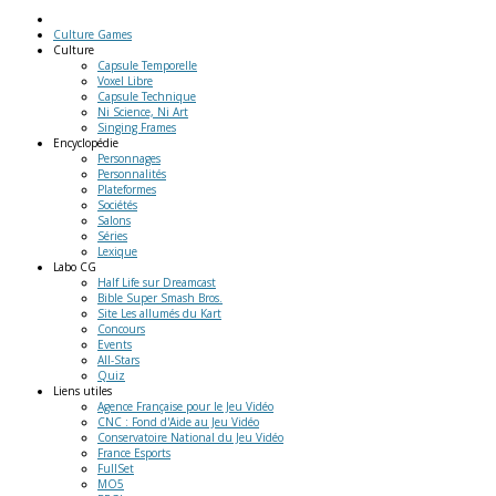
Culture Games
Culture
Capsule Temporelle
Voxel Libre
Capsule Technique
Ni Science, Ni Art
Singing Frames
Encyclopédie
Personnages
Personnalités
Plateformes
Sociétés
Salons
Séries
Lexique
Labo
CG
Half Life sur Dreamcast
Bible Super Smash Bros.
Site Les allumés du Kart
Concours
Events
All-Stars
Quiz
Liens
utiles
Agence Française pour le Jeu Vidéo
CNC : Fond d'Aide au Jeu Vidéo
Conservatoire National du Jeu Vidéo
France Esports
FullSet
MO5