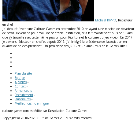
Michaël KIPPO
, Rédacteur
en chef
J'ai débuté l'aventure Culture Games en septembre 2010 en ayant une mission de rédacteur
de news. Devenant pour moi une véritable institution, cela fait maintenant plus de 10 ans
que j'y travaille avec cette même passion pour l'écriture et la culture du jeu vidéo ! En 2017
je deviens rédacteur en chef et depuis 2019, j'ai intégré la présidence de l'association en
qualité de de vice-président. Un passionné des JRPG et un amoureux de la GameCube !
Plan du site
-
Equipe
-
A propos
-
Contact
-
Annonceurs
-
Recrutement
-
Partenaires
-
Meilleur casino en ligne
culture-games.com est édité par l'association Culture Games
Copyright © 2010-2025 Culture Games v5 Tous droits réservés.