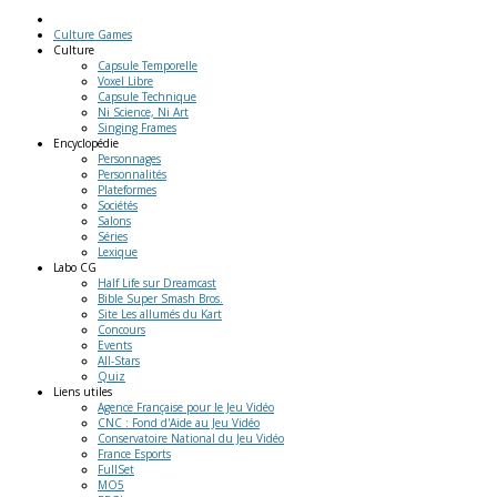
Culture Games
Culture
Capsule Temporelle
Voxel Libre
Capsule Technique
Ni Science, Ni Art
Singing Frames
Encyclopédie
Personnages
Personnalités
Plateformes
Sociétés
Salons
Séries
Lexique
Labo
CG
Half Life sur Dreamcast
Bible Super Smash Bros.
Site Les allumés du Kart
Concours
Events
All-Stars
Quiz
Liens
utiles
Agence Française pour le Jeu Vidéo
CNC : Fond d'Aide au Jeu Vidéo
Conservatoire National du Jeu Vidéo
France Esports
FullSet
MO5