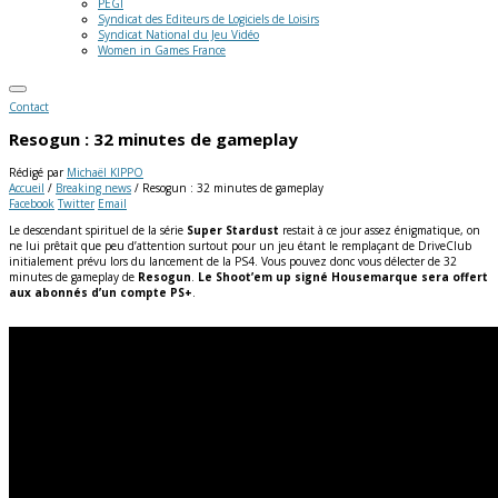
PEGI
Syndicat des Editeurs de Logiciels de Loisirs
Syndicat National du Jeu Vidéo
Women in Games France
Contact
Resogun : 32 minutes de gameplay
Rédigé par
Michaël KIPPO
Accueil
/
Breaking news
/
Resogun : 32 minutes de gameplay
Facebook
Twitter
Email
Le descendant spirituel de la série
Super Stardust
restait à ce jour assez énigmatique, on
ne lui prêtait que peu d’attention surtout pour un jeu étant le remplaçant de DriveClub
initialement prévu lors du lancement de la PS4. Vous pouvez donc vous délecter de 32
minutes de gameplay de
Resogun
.
Le Shoot’em up signé Housemarque sera offert
aux abonnés d’un compte PS+
.