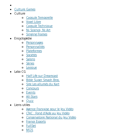
Culture Games
Culture
Capsule Temporelle
Voxel Libre
Capsule Technique
Ni Science, Ni Art
Singing Frames
Encyclopédie
Personnages
Personnalités
Plateformes
Sociétés
Salons
Séries
Lexique
Labo
CG
Half Life sur Dreamcast
Bible Super Smash Bros.
Site Les allumés du Kart
Concours
Events
All-Stars
Quiz
Liens
utiles
Agence Française pour le Jeu Vidéo
CNC : Fond d'Aide au Jeu Vidéo
Conservatoire National du Jeu Vidéo
France Esports
FullSet
MO5