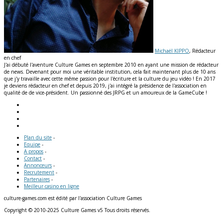
Michaël KIPPO
, Rédacteur
en chef
J'ai débuté l'aventure Culture Games en septembre 2010 en ayant une mission de rédacteur
de news. Devenant pour moi une véritable institution, cela fait maintenant plus de 10 ans
que j'y travaille avec cette même passion pour l'écriture et la culture du jeu vidéo ! En 2017
je deviens rédacteur en chef et depuis 2019, j'ai intégré la présidence de l'association en
qualité de de vice-président. Un passionné des JRPG et un amoureux de la GameCube !
Plan du site
-
Equipe
-
A propos
-
Contact
-
Annonceurs
-
Recrutement
-
Partenaires
-
Meilleur casino en ligne
culture-games.com est édité par l'association Culture Games
Copyright © 2010-2025 Culture Games v5 Tous droits réservés.