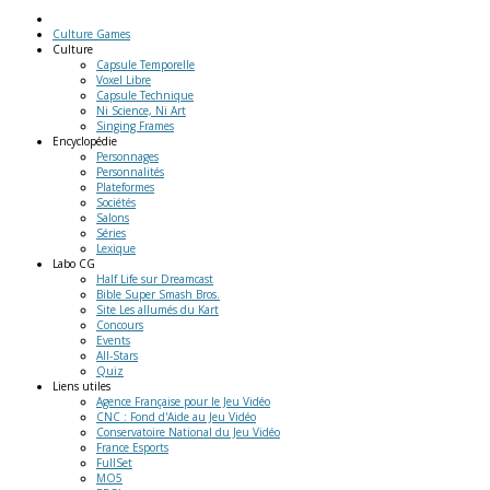
Culture Games
Culture
Capsule Temporelle
Voxel Libre
Capsule Technique
Ni Science, Ni Art
Singing Frames
Encyclopédie
Personnages
Personnalités
Plateformes
Sociétés
Salons
Séries
Lexique
Labo
CG
Half Life sur Dreamcast
Bible Super Smash Bros.
Site Les allumés du Kart
Concours
Events
All-Stars
Quiz
Liens
utiles
Agence Française pour le Jeu Vidéo
CNC : Fond d'Aide au Jeu Vidéo
Conservatoire National du Jeu Vidéo
France Esports
FullSet
MO5