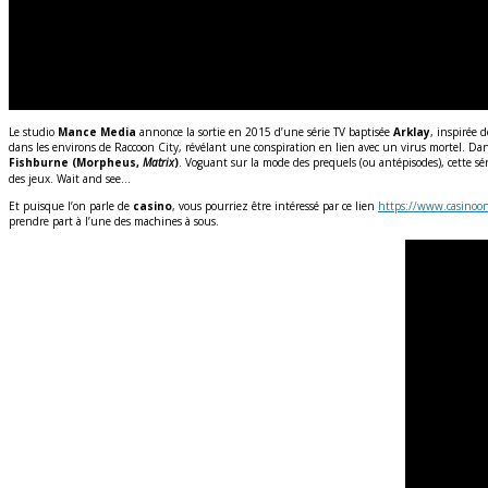
Le studio
Mance Media
annonce la sortie en 2015 d’une série TV baptisée
Arklay
, inspirée 
dans les environs de Raccoon City, révélant une conspiration en lien avec un virus mortel. Dans
Fishburne (Morpheus,
Matrix
)
. Voguant sur la mode des prequels (ou antépisodes), cette sé
des jeux. Wait and see…
Et puisque l’on parle de
casino
, vous pourriez être intéressé par ce lien
https://www.casinoonl
prendre part à l’une des machines à sous.