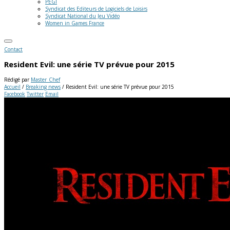
PEGI
Syndicat des Editeurs de Logiciels de Loisirs
Syndicat National du Jeu Vidéo
Women in Games France
Contact
Resident Evil: une série TV prévue pour 2015
Rédigé par
Master_Chef
Accueil
/
Breaking news
/
Resident Evil: une série TV prévue pour 2015
Facebook
Twitter
Email