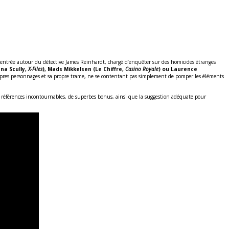
t centrée autour du détective James Reinhardt, chargé d’enquêter sur des homicides étranges
na Scully,
X-Files
), Mads Mikkelsen (Le Chiffre,
Casino Royale
) ou Laurence
propres personnages et sa propre trame, ne se contentant pas simplement de pomper les éléments
es références incontournables, de superbes bonus, ainsi que la suggestion adéquate pour