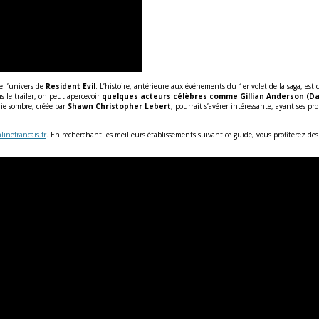
de l’univers de
Resident Evil
. L’histoire, antérieure aux événements du 1er volet de la saga, es
 le trailer, on peut apercevoir
quelques acteurs célèbres comme Gillian Anderson (Da
rie
sombre
, créée par
Shawn Christopher Lebert
, pourrait s’avérer intéressante, ayant ses 
inefrancais.fr
. En recherchant les meilleurs établissements suivant ce guide, vous profiterez d