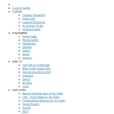
Culture Games
Culture
Capsule Temporelle
Voxel Libre
Capsule Technique
Ni Science, Ni Art
Singing Frames
Encyclopédie
Personnages
Personnalités
Plateformes
Sociétés
Salons
Séries
Lexique
Labo
CG
Half Life sur Dreamcast
Bible Super Smash Bros.
Site Les allumés du Kart
Concours
Events
All-Stars
Quiz
Liens
utiles
Agence Française pour le Jeu Vidéo
CNC : Fond d'Aide au Jeu Vidéo
Conservatoire National du Jeu Vidéo
France Esports
FullSet
MO5