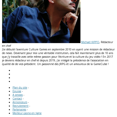
Michaël KIPPO
, Rédacteur
en chef
J'ai débuté l'aventure Culture Games en septembre 2010 en ayant une mission de rédacteur
de news. Devenant pour moi une véritable institution, cela fait maintenant plus de 10 ans
que j'y travaille avec cette même passion pour l'écriture et la culture du jeu vidéo ! En 2017
je deviens rédacteur en chef et depuis 2019, j'ai intégré la présidence de l'association en
qualité de de vice-président. Un passionné des JRPG et un amoureux de la GameCube !
Plan du site
-
Equipe
-
A propos
-
Contact
-
Annonceurs
-
Recrutement
-
Partenaires
-
Meilleur casino en ligne