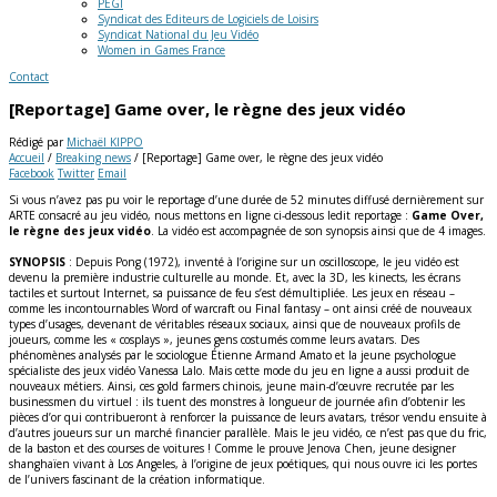
PEGI
Syndicat des Editeurs de Logiciels de Loisirs
Syndicat National du Jeu Vidéo
Women in Games France
Contact
[Reportage] Game over, le règne des jeux vidéo
Rédigé par
Michaël KIPPO
Accueil
/
Breaking news
/
[Reportage] Game over, le règne des jeux vidéo
Facebook
Twitter
Email
Si vous n’avez pas pu voir le reportage d’une durée de 52 minutes diffusé dernièrement sur
ARTE consacré au jeu vidéo, nous mettons en ligne ci-dessous ledit reportage :
Game Over,
le règne des jeux vidéo
. La vidéo est accompagnée de son synopsis ainsi que de 4 images.
SYNOPSIS
: Depuis Pong (1972), inventé à l’origine sur un oscilloscope, le jeu vidéo est
devenu la première industrie culturelle au monde. Et, avec la 3D, les kinects, les écrans
tactiles et surtout Internet, sa puissance de feu s’est démultipliée. Les jeux en réseau –
comme les incontournables Word of warcraft ou Final fantasy – ont ainsi créé de nouveaux
types d’usages, devenant de véritables réseaux sociaux, ainsi que de nouveaux profils de
joueurs, comme les « cosplays », jeunes gens costumés comme leurs avatars. Des
phénomènes analysés par le sociologue Étienne Armand Amato et la jeune psychologue
spécialiste des jeux vidéo Vanessa Lalo. Mais cette mode du jeu en ligne a aussi produit de
nouveaux métiers. Ainsi, ces gold farmers chinois, jeune main-d’œuvre recrutée par les
businessmen du virtuel : ils tuent des monstres à longueur de journée afin d’obtenir les
pièces d’or qui contribueront à renforcer la puissance de leurs avatars, trésor vendu ensuite à
d’autres joueurs sur un marché financier parallèle. Mais le jeu vidéo, ce n’est pas que du fric,
de la baston et des courses de voitures ! Comme le prouve Jenova Chen, jeune designer
shanghaïen vivant à Los Angeles, à l’origine de jeux poétiques, qui nous ouvre ici les portes
de l’univers fascinant de la création informatique.