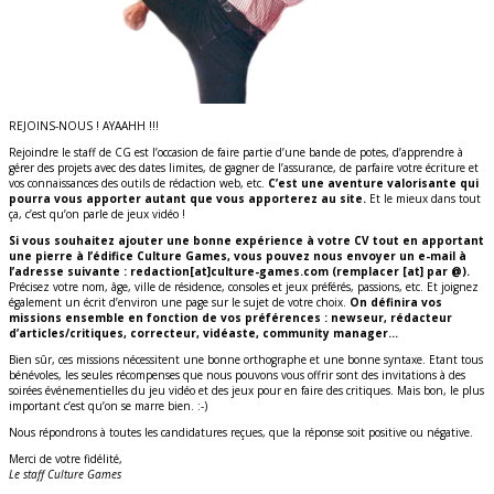
REJOINS-NOUS ! AYAAHH !!!
Rejoindre le staff de CG est l’occasion de faire partie d’une bande de potes, d’apprendre à
gérer des projets avec des dates limites, de gagner de l’assurance, de parfaire votre écriture et
vos connaissances des outils de rédaction web, etc.
C’est une aventure valorisante qui
pourra vous apporter autant que vous apporterez au site.
Et le mieux dans tout
ça, c’est qu’on parle de jeux vidéo !
Si vous souhaitez ajouter une bonne expérience à votre CV tout en apportant
une pierre à l’édifice Culture Games, vous pouvez nous envoyer un e-mail à
l’adresse suivante : redaction[at]culture-games.com (remplacer [at] par @).
Précisez votre nom, âge, ville de résidence, consoles et jeux préférés, passions, etc. Et joignez
également un écrit d’environ une page sur le sujet de votre choix.
On définira vos
missions ensemble en fonction de vos préférences : newseur, rédacteur
d’articles/critiques, correcteur, vidéaste, community manager…
Bien sûr, ces missions nécessitent une bonne orthographe et une bonne syntaxe. Etant tous
bénévoles, les seules récompenses que nous pouvons vous offrir sont des invitations à des
soirées événementielles du jeu vidéo et des jeux pour en faire des critiques. Mais bon, le plus
important c’est qu’on se marre bien. :-)
Nous répondrons à toutes les candidatures reçues, que la réponse soit positive ou négative.
Merci de votre fidélité,
Le staff Culture Games