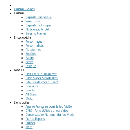
Culture Games
Culture
Capsule Temporelle
Voxel Libre
Capsule Technique
Ni Science, Ni Art
Singing Frames
Encyclopédie
Personnages
Personnalités
Plateformes
Sociétés
Salons
Séries
Lexique
Labo
CG
Half Life sur Dreamcast
Bible Super Smash Bros.
Site Les allumés du Kart
Concours
Events
All-Stars
Quiz
Liens
utiles
Agence Française pour le Jeu Vidéo
CNC : Fond d'Aide au Jeu Vidéo
Conservatoire National du Jeu Vidéo
France Esports
FullSet
MO5