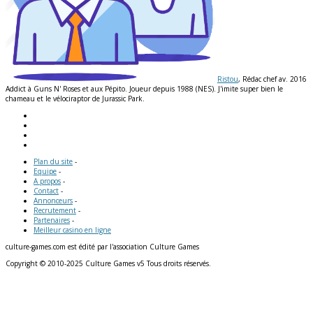
Ristou
, Rédac chef av. 2016
Addict à Guns N' Roses et aux Pépito. Joueur depuis 1988 (NES). J'imite super bien le
chameau et le vélociraptor de Jurassic Park.
Plan du site
-
Equipe
-
A propos
-
Contact
-
Annonceurs
-
Recrutement
-
Partenaires
-
Meilleur casino en ligne
culture-games.com est édité par l'association Culture Games
Copyright © 2010-2025 Culture Games v5 Tous droits réservés.