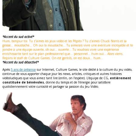
*Accent du sud activé*
Hum, bonjour toi. Tu z’aimes les jeux vidéo et les Pépito ? Tu z’aimes Chuck Norris et sa
grosse… moustache… Oh oui la moustache… Tu aimerais vivre une aventure incroyable et te
joindre à une équipe ouverte, oh oui… ouverte… Tu voudrais vivre une expérience
enrichissante tant sur le plan professionnel que… personnel… hum oui… Alors viens.
Rejoins le staff de Culture Games. On est gentils, on est doux… hum…
*Accent du sud désactivé*
Après
5 ans de présence
sur Internet, Culture Games, le site dédié à la culture du jeu vidéo,
continue de vous apporter chaque jour les news, articles, critiques et autres histoires
vidéoludiques que vous aimez tant lire (enfin, on l’espère). L’équipe de CG,
entièrement
constituée de bénévoles
, donne du temps et de l’énergie pour satisfaire
quotidiennement votre curiosité et partager sa passion du Jeu Vidéo.