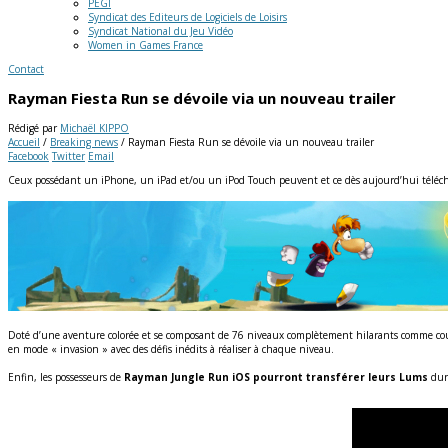
PEGI
Syndicat des Editeurs de Logiciels de Loisirs
Syndicat National du Jeu Vidéo
Women in Games France
Contact
Rayman Fiesta Run se dévoile via un nouveau trailer
Rédigé par
Michaël KIPPO
Accueil
/
Breaking news
/
Rayman Fiesta Run se dévoile via un nouveau trailer
Facebook
Twitter
Email
Ceux possédant un iPhone, un iPad et/ou un iPod Touch peuvent et ce dès aujourd’hui téléch
Doté d’une aventure colorée et se composant de 76 niveaux complètement hilarants comme courir
en mode « invasion » avec des défis inédits à réaliser à chaque niveau.
Enfin, les possesseurs de
Rayman Jungle Run iOS pourront transférer leurs Lums
dure