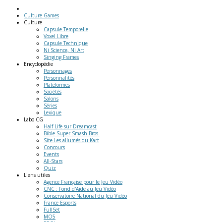
Culture Games
Culture
Capsule Temporelle
Voxel Libre
Capsule Technique
Ni Science, Ni Art
Singing Frames
Encyclopédie
Personnages
Personnalités
Plateformes
Sociétés
Salons
Séries
Lexique
Labo
CG
Half Life sur Dreamcast
Bible Super Smash Bros.
Site Les allumés du Kart
Concours
Events
All-Stars
Quiz
Liens
utiles
Agence Française pour le Jeu Vidéo
CNC : Fond d'Aide au Jeu Vidéo
Conservatoire National du Jeu Vidéo
France Esports
FullSet
MO5