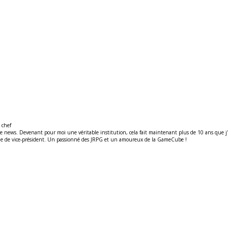
 chef
ews. Devenant pour moi une véritable institution, cela fait maintenant plus de 10 ans que j'y t
ité de de vice-président. Un passionné des JRPG et un amoureux de la GameCube !