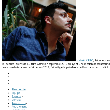
Michaël KIPPO
, Rédacteur en
J'ai débuté l'aventure Culture Games en septembre 2010 en ayant une mission de rédacteur de n
deviens rédacteur en chef et depuis 2019, j'ai intégré la présidence de l'association en qual
Plan du site
-
Equipe
-
A propos
-
Contact
-
Annonceurs
-
Recrutement
-
Partenaires
-